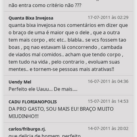
não entra como critério não ???
17-07-2011 às 02:29
Quanta Bixa Invejosa
quanta bixa invejosa nos comentários em dizer que
o braço de uma é maior que o dele , que a outra
tem mais corpo , etc etc.. blabla.. se vcs fossem tao
boas , pq nao estavam lá concorrendo , cambada
de viados mal comidos.. acham que tendo corpo ,
tem tudo na vida , pelo contrario , evoluam suas
mentes.. e tornem-se pessoas mais atrativas!!
16-07-2011 às 04:36
Uendy Mel
Perfeito ele Uauu... De mais....
15-07-2011 às 14:53
CADU FLORIANOPOLIS
DA PRO GASTO, SOU MAIS EU! BRAÇO MUITO
MIUDINHO!!!
14-07-2011 às 20:02
carlos/friburgo.rj.
que delicia de homem..perfeito..