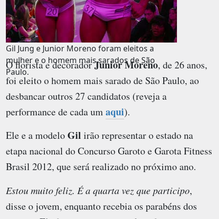
Gil Jung e Junior Moreno foram eleitos a
mulher e o homem mais sarados de São
Junior Moreno
O florista e decorador
, de 26 anos,
Paulo.
foi eleito o homem mais sarado de São Paulo, ao
desbancar outros 27 candidatos (reveja a
aqui
performance de cada um
).
Gil
Ele e a modelo
irão representar o estado na
etapa nacional do
Concurso Garoto e Garota Fitness
Brasil 2012
, que será realizado no próximo ano.
Estou muito feliz. É a quarta vez que participo
,
disse o jovem, enquanto recebia os parabéns dos