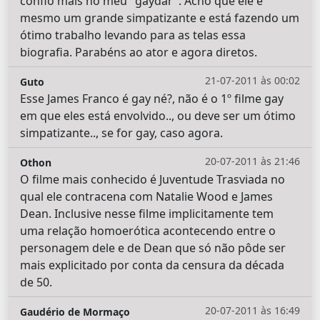
confio mais no meu "gaydar". Acho que ele é
mesmo um grande simpatizante e está fazendo um
ótimo trabalho levando para as telas essa
biografia. Parabéns ao ator e agora diretos.
21-07-2011 às 00:02
Guto
Esse James Franco é gay né?, não é o 1º filme gay
em que eles está envolvido.., ou deve ser um ótimo
simpatizante.., se for gay, caso agora.
20-07-2011 às 21:46
Othon
O filme mais conhecido é Juventude Trasviada no
qual ele contracena com Natalie Wood e James
Dean. Inclusive nesse filme implicitamente tem
uma relação homoerótica acontecendo entre o
personagem dele e de Dean que só não pôde ser
mais explicitado por conta da censura da década
de 50.
20-07-2011 às 16:49
Gaudério de Mormaço