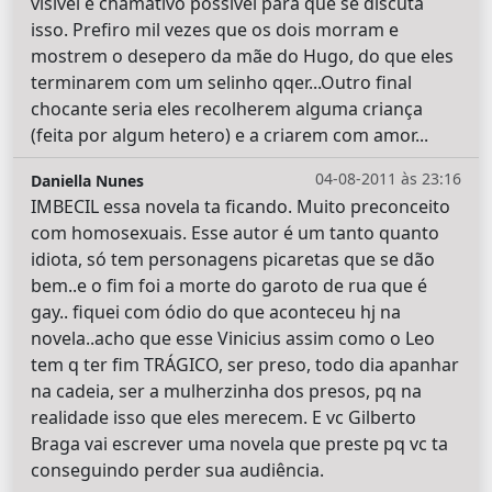
visível e chamativo possível para que se discuta
isso. Prefiro mil vezes que os dois morram e
mostrem o desepero da mãe do Hugo, do que eles
terminarem com um selinho qqer...Outro final
chocante seria eles recolherem alguma criança
(feita por algum hetero) e a criarem com amor...
04-08-2011 às 23:16
Daniella Nunes
IMBECIL essa novela ta ficando. Muito preconceito
com homosexuais. Esse autor é um tanto quanto
idiota, só tem personagens picaretas que se dão
bem..e o fim foi a morte do garoto de rua que é
gay.. fiquei com ódio do que aconteceu hj na
novela..acho que esse Vinicius assim como o Leo
tem q ter fim TRÁGICO, ser preso, todo dia apanhar
na cadeia, ser a mulherzinha dos presos, pq na
realidade isso que eles merecem. E vc Gilberto
Braga vai escrever uma novela que preste pq vc ta
conseguindo perder sua audiência.