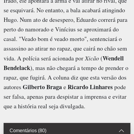
Irado, ele apontará a arma e vai atirar no rival, que
se esquivará. No entanto, a bala acabará atingindo
Hugo. Num ato de desespero, Eduardo correrá para
perto do namorado e Vinícius se aproximará do
casal. "Veado bom é veado morto", sentenciará o
assassino ao atirar no rapaz, que cairá no chão sem
Wendell
vida. A polícia será acionada por
Xicão
(
Bendelack
), mas não chegará a tempo de prender o
rapaz, que fugirá. A coluna diz que esta versão dos
Gilberto Braga
Ricardo Linhares
autores
e
pode
ser falsa, apenas para despistar a imprensa e evitar
que a história real seja divulgada.
Comentários (80)