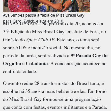
Ava Simões passa a faixa de Miss Brasil Gay
para Carol Zwick, eleita em 2010.
MINAS GERAIS - No próximo dia 20, acontece a
35ª Edição do Miss Brasil Gay
, em Juiz de Fora, no
Ginásio do
Sport Club JF
. Este ano, o tema será
sobre AIDS e inclusão social. No mesmo dia, no
9ª Parada Gay do
periodo da tarde, será realizada a
Orgulho e Cidadania
. A concentração acontece no
centro da cidade.
O evento reúne 28 transformistas do Brasil todo, e
escolhe há 35 anos a mais bela entre elas. Em torno
do Miss Brasil Gay formou-se uma programação
que conta com festas, eventos militantes e a Parada.