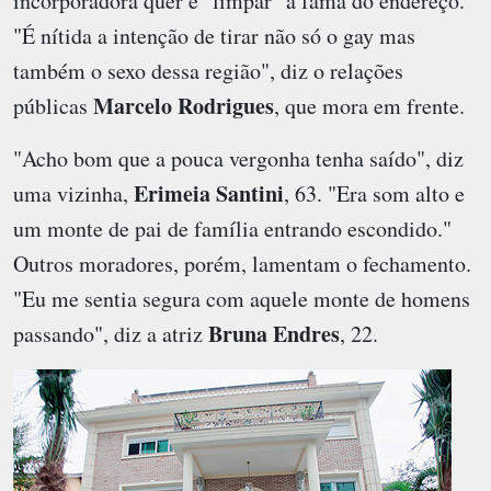
incorporadora quer é "limpar" a fama do endereço.
"É nítida a intenção de tirar não só o gay mas
também o sexo dessa região", diz o relações
Marcelo Rodrigues
públicas
, que mora em frente.
"Acho bom que a pouca vergonha tenha saído", diz
Erimeia Santini
uma vizinha,
, 63. "Era som alto e
um monte de pai de família entrando escondido."
Outros moradores, porém, lamentam o fechamento.
"Eu me sentia segura com aquele monte de homens
Bruna Endres
passando", diz a atriz
, 22.