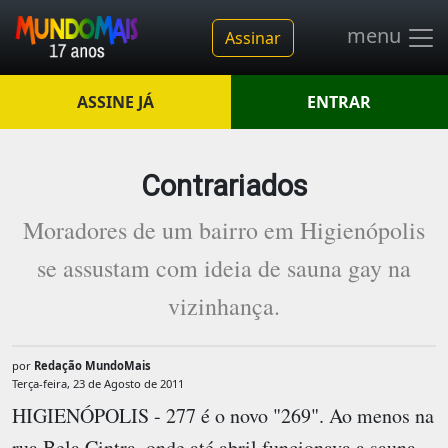
menu
Assinar
ASSINE JÁ
ENTRAR
Contrariados
Moradores de um bairro em Higienópolis
se assustam com ideia de sauna gay na
vizinhança.
por
Redação MundoMais
Terça-feira, 23 de Agosto de 2011
HIGIENÓPOLIS - 277 é o novo "269". Ao menos na
rua Bela Cintra, onde até abril funcionava a sauna