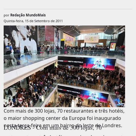
por
Redação MundoMais
Quinta-feira, 15 de Setembro de 2011
Com mais de 300 lojas, 70 restaurantes e três hotéis,
o maior shopping center da Europa foi inaugurado
nesta terça-feira em um bairro do leste de Londres.
LONDRES - Com mais de 300 lojas, 70