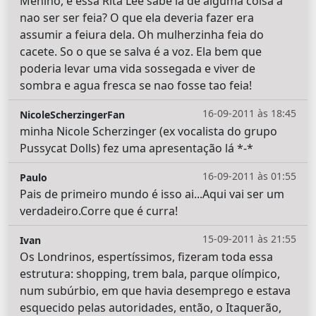
Menino, e essa Rita Lee sabe lá de alguma coisa a
nao ser ser feia? O que ela deveria fazer era
assumir a feiura dela. Oh mulherzinha feia do
cacete. So o que se salva é a voz. Ela bem que
poderia levar uma vida sossegada e viver de
sombra e agua fresca se nao fosse tao feia!
16-09-2011 às 18:45
NicoleScherzingerFan
minha Nicole Scherzinger (ex vocalista do grupo
Pussycat Dolls) fez uma apresentação lá *-*
16-09-2011 às 01:55
Paulo
Pais de primeiro mundo é isso ai...Aqui vai ser um
verdadeiro.Corre que é curra!
15-09-2011 às 21:55
Ivan
Os Londrinos, espertíssimos, fizeram toda essa
estrutura: shopping, trem bala, parque olímpico,
num subúrbio, em que havia desemprego e estava
esquecido pelas autoridades, então, o Itaquerão,