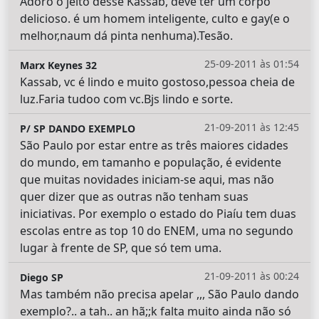
Adoro o jeito desse Kassab, deve ter um corpo
delicioso. é um homem inteligente, culto e gay(e o
melhor,naum dá pinta nenhuma).Tesão.
25-09-2011 às 01:54
Marx Keynes 32
Kassab, vc é lindo e muito gostoso,pessoa cheia de
luz.Faria tudoo com vc.Bjs lindo e sorte.
21-09-2011 às 12:45
P/ SP DANDO EXEMPLO
São Paulo por estar entre as três maiores cidades
do mundo, em tamanho e população, é evidente
que muitas novidades iniciam-se aqui, mas não
quer dizer que as outras não tenham suas
iniciativas. Por exemplo o estado do Piaíu tem duas
escolas entre as top 10 do ENEM, uma no segundo
lugar à frente de SP, que só tem uma.
21-09-2011 às 00:24
Diego SP
Mas também não precisa apelar ,,, São Paulo dando
exemplo?.. a tah.. an hã;;k falta muito ainda não só