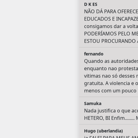
D K ES
NÃO DÁ PARA OFERECE
EDUCADOS E INCAPAZES
consigamos dar a volt
PODERÍAMOS PELO MEN
ESTOU PROCURANDO A
fernando
Quando as autoridades
enquanto nao protestar
vitimas nao só desses
gratuita. A violencia 
menos com um pouco m
Samuka
Nada justifica o que a
HETERO, BI Enfim........
Hugo (uberlandia)