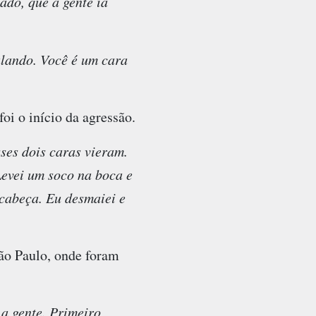
ado, que a gente ia
alando. Você é um cara
oi o início da agressão.
sses dois caras vieram.
Levei um soco na boca e
 cabeça. Eu desmaiei e
ão Paulo, onde foram
a gente. Primeiro,