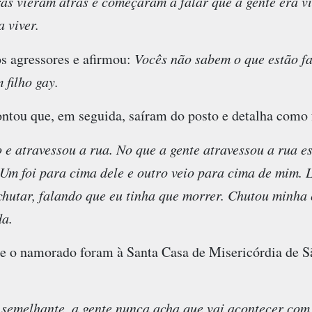
ras vieram atrás e começaram a falar que a gente era vi
 viver.
os agressores e afirmou:
Vocês não sabem o que estão f
 filho gay.
tou que, em seguida, saíram do posto e detalha como f
 e atravessou a rua. No que a gente atravessou a rua e
 Um foi para cima dele e outro veio para cima de mim. 
chutar, falando que eu tinha que morrer. Chutou minha
da.
 e o namorado foram à Santa Casa de Misericórdia de S
 semelhante, a gente nunca acha que vai acontecer com 