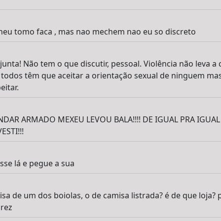
eu tomo faca , mas nao mechem nao eu so discreto
 junta! Não tem o que discutir, pessoal. Violência não leva a
odos têm que aceitar a orientação sexual de ninguem mas
itar.
AR ARMADO MEXEU LEVOU BALA!!!! DE IGUAL PRA IGUAL ...
STI!!!
se lá e pegue a sua
sa de um dos boiolas, o de camisa listrada? é de que loja?
rez