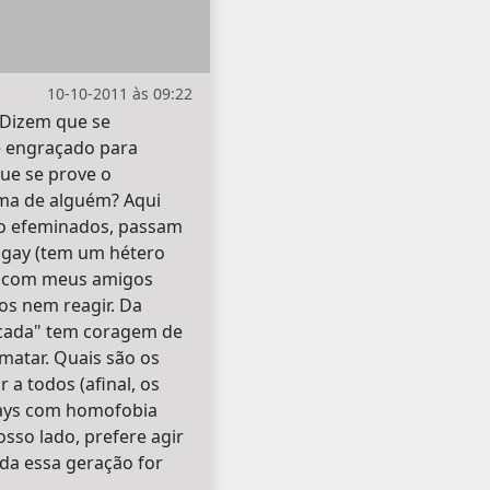
10-10-2011 às 09:22
 Dizem que se
e engraçado para
que se prove o
ima de alguém? Aqui
o efeminados, passam
 gay (tem um hétero
r com meus amigos
s nem reagir. Da
cada" tem coragem de
matar. Quais são os
 a todos (afinal, os
gays com homofobia
sso lado, prefere agir
oda essa geração for