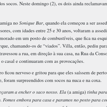
 dos socos. Neste domingo (2), os dois ainda reclamava
 amiga no
Sonique Bar
, quando ela começou a ser asse
ssores, com idades entre 25 e 30 anos, voltaram a asse
amorado em um posto de combustíveis, que fica na esqui
que, chamando-os de “viados”. Villa, então, pediu par
ravessou a rua, em direção à sua casa, na Rua da Conso
 o casal e continuaram com as provocações.
o ficou nervoso e gritou para que eles saíssem de perto
e, foram surpreendidos com socos na nuca e na coxa.
meçaram a encher o saco nosso. Ela
(a amiga)
tinha par
. Fomos embora para casa e paramos no posto para com