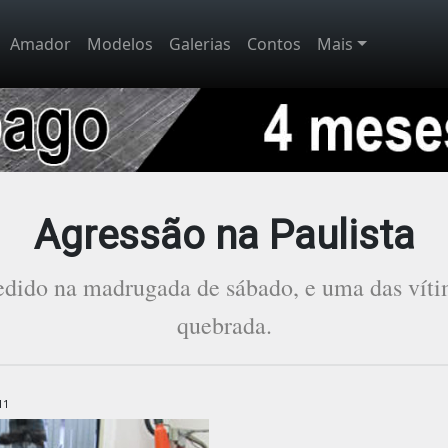
Amador
Modelos
Galerias
Contos
Mais
Agressão na Paulista
edido na madrugada de sábado, e uma das víti
quebrada.
11