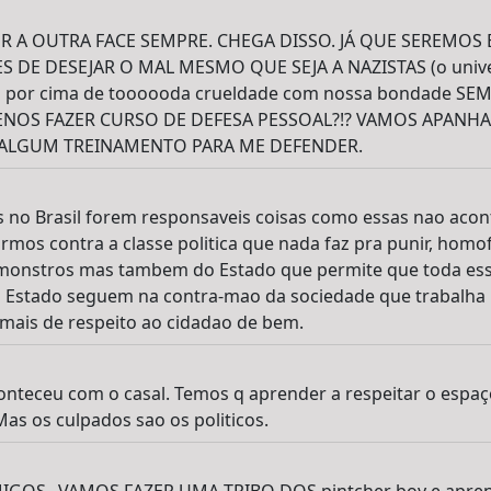
R A OUTRA FACE SEMPRE. CHEGA DISSO. JÁ QUE SEREMOS
 DE DESEJAR O MAL MESMO QUE SEJA A NAZISTAS (o unive
a por cima de toooooda crueldade com nossa bondade SEM
OS FAZER CURSO DE DEFESA PESSOAL?!? VAMOS APANHAR
LGUM TREINAMENTO PARA ME DEFENDER.
 no Brasil forem responsaveis coisas como essas nao acon
mos contra a classe politica que nada faz pra punir, homo
 monstros mas tambem do Estado que permite que toda essa
e o Estado seguem na contra-mao da sociedade que trabalha 
ais de respeito ao cidadao de bem.
conteceu com o casal. Temos q aprender a respeitar o espaç
 Mas os culpados sao os politicos.