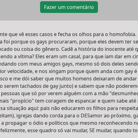
Fazer um comentário
ente que vê esses casos e fecha os olhos para o homofobia.
a foi porque os gays procuraram, porque eles devem ter s
cado ou coisa do gênero. Cadê a história do inocente até 
endo a vítima? Eles eram um casal, para que iam dar em c
andando com meus amigos gays, mesmo só dois deles send
maior velocidade, e nos xingam porque quem anda com gay é
sco e me dói saber que muitos homens deixaram de anda
o serem tachados de gay junto) e sabem que não poderemo
pessoas que só por verem alguém com a mão "desmunhe
mais "propício" tem coragem de espancar e quem sabe até 
 situação aqui: pais não educarem os filhos para respeitar
peitam), igrejas dando corda para o DESamor ao próximo, 
 a propagar o ódio e políticos que mesmo reconhecendo no
nfelizmente, esse quadro só vai mudar, SE mudar, quando t