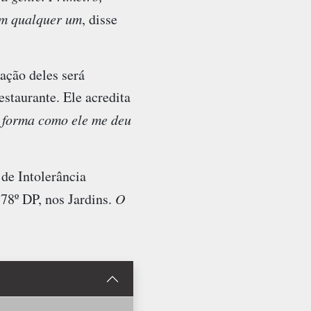
om qualquer um
, disse
cação deles será
staurante. Ele acredita
 forma como ele me deu
 de Intolerância
78º DP, nos Jardins.
O