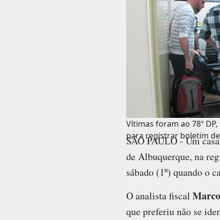
Vítimas foram ao 78º DP,
para registrar boletim de
SÃO PAULO - Um casal d
de Albuquerque, na reg
sábado (1º) quando o ca
Marcos
O analista fiscal
que preferiu não se ide