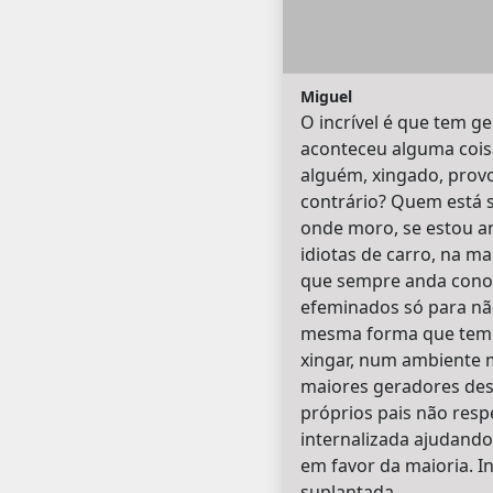
Miguel
O incrível é que tem g
aconteceu alguma cois
alguém, xingado, provo
contrário? Quem está s
onde moro, se estou 
idiotas de carro, na 
que sempre anda cono
efeminados só para nã
mesma forma que tem 
xingar, num ambiente 
maiores geradores dessa
próprios pais não res
internalizada ajudando
em favor da maioria. I
suplantada.