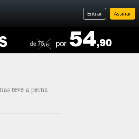
Entrar
Assinar
mas teve a perna