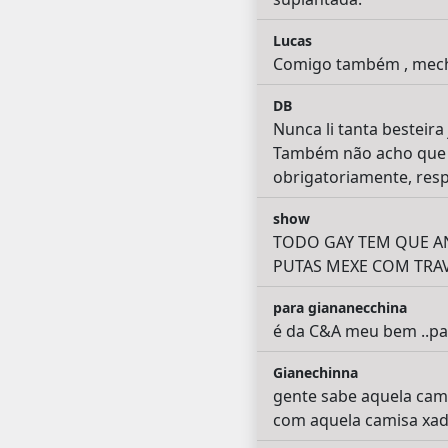
Lucas
Comigo também , mech
DB
Nunca li tanta besteira
Também não acho que t
obrigatoriamente, respe
show
TODO GAY TEM QUE AND
PUTAS MEXE COM TRAVE
para giananecchina
é da C&A meu bem ..pas
Gianechinna
gente sabe aquela cami
com aquela camisa xad