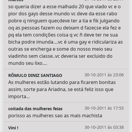
so queria dizer a esse malhado 20 que viado vc e o
pior dos gays desse mundo vc deve da esse rabo
pobre q ninguem quer,deve ter a tia e fik julgando
oq as pessoas fazem ou deixam d fazer,se ela fez e
pq ela tem condições coisa q vc ñ deve ter ne sua
bicha podre imunda....vc é uma gay e ridiculariza as
outras se encherga e some do nosso meio seu
viadinho sem classe..vc deveria ser excluido do
mundo seu lixo....
30-10-2011 às 23:06
RÔMULO DINIZ SANTIAGO
As mulheres estão lutando para ficarem bonitas
assim, sorte para Ariadna, se está feliz isso que
importa...
30-10-2011 às 17:55
coitada das mulheres feias
porisso as mulheres sao as mais machista
30-10-2011 às 03:38
Vini !