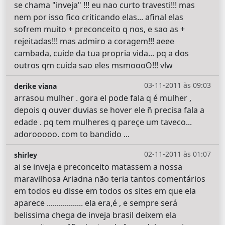
se chama "inveja" !!! eu nao curto travesti!!! mas
nem por isso fico criticando elas... afinal elas
sofrem muito + preconceito q nos, e sao as +
rejeitadas!!! mas admiro a coragem!!! aeee
cambada, cuide da tua propria vida... pq a dos
outros qm cuida sao eles msmoooO!!! vlw
03-11-2011 às 09:03
derike viana
arrasou mulher . gora el pode fala q é mulher ,
depois q ouver duvias se hover ele ñ precisa fala a
edade . pq tem mulheres q pareçe um taveco...
adorooooo. com to bandido ...
02-11-2011 às 01:07
shirley
ai se inveja e preconceito matassem a nossa
maravilhosa Ariadna não teria tantos comentários
em todos eu disse em todos os sites em que ela
aparece .................. ela era,é , e sempre será
belissima chega de inveja brasil deixem ela