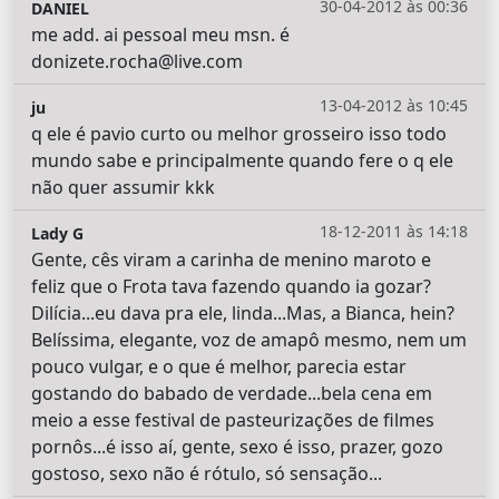
30-04-2012 às 00:36
DANIEL
me add. ai pessoal meu msn. é
donizete.rocha@live.com
13-04-2012 às 10:45
ju
q ele é pavio curto ou melhor grosseiro isso todo
mundo sabe e principalmente quando fere o q ele
não quer assumir kkk
18-12-2011 às 14:18
Lady G
Gente, cês viram a carinha de menino maroto e
feliz que o Frota tava fazendo quando ia gozar?
Dilícia...eu dava pra ele, linda...Mas, a Bianca, hein?
Belíssima, elegante, voz de amapô mesmo, nem um
pouco vulgar, e o que é melhor, parecia estar
gostando do babado de verdade...bela cena em
meio a esse festival de pasteurizações de filmes
pornôs...é isso aí, gente, sexo é isso, prazer, gozo
gostoso, sexo não é rótulo, só sensação...