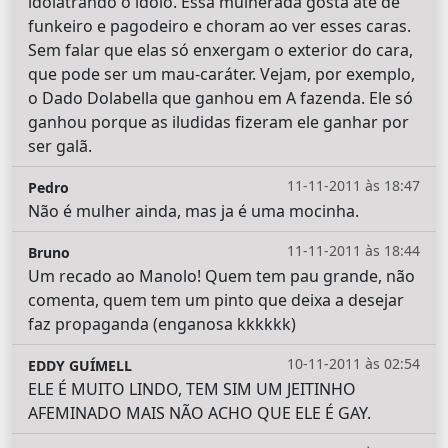
idolatrando o ídolo. Essa mulherada gosta até de
funkeiro e pagodeiro e choram ao ver esses caras.
Sem falar que elas só enxergam o exterior do cara,
que pode ser um mau-caráter. Vejam, por exemplo,
o Dado Dolabella que ganhou em A fazenda. Ele só
ganhou porque as iludidas fizeram ele ganhar por
ser galã.
11-11-2011 às 18:47
Pedro
Não é mulher ainda, mas ja é uma mocinha.
11-11-2011 às 18:44
Bruno
Um recado ao Manolo! Quem tem pau grande, não
comenta, quem tem um pinto que deixa a desejar
faz propaganda (enganosa kkkkkk)
10-11-2011 às 02:54
EDDY GUÍMELL
ELE É MUITO LINDO, TEM SIM UM JEITINHO
AFEMINADO MAIS NÃO ACHO QUE ELE É GAY.