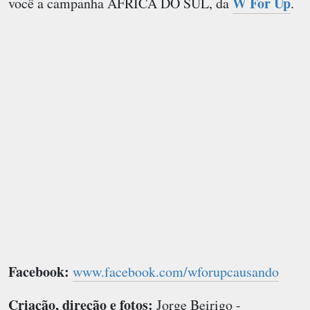
W For Up
você a campanha
ÁFRICA DO SUL
, da
.
Facebook:
www.facebook.com/wforupcausando
Criação, direção e fotos:
Jorge Beirigo -