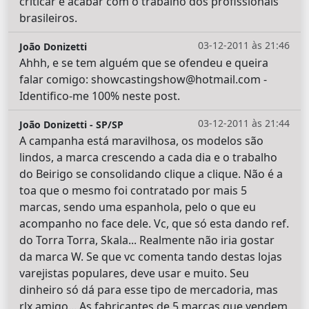
criticar e acabar com o trabalho dos profissionais
brasileiros.
03-12-2011 às 21:46
João Donizetti
Ahhh, e se tem alguém que se ofendeu e queira
falar comigo: showcastingshow@hotmail.com -
Identifico-me 100% neste post.
03-12-2011 às 21:44
João Donizetti - SP/SP
A campanha está maravilhosa, os modelos são
lindos, a marca crescendo a cada dia e o trabalho
do Beirigo se consolidando clique a clique. Não é a
toa que o mesmo foi contratado por mais 5
marcas, sendo uma espanhola, pelo o que eu
acompanho no face dele. Vc, que só esta dando ref.
do Torra Torra, Skala... Realmente não iria gostar
da marca W. Se que vc comenta tando destas lojas
varejistas populares, deve usar e muito. Seu
dinheiro só dá para esse tipo de mercadoria, mas
rlx amigo... As fabricantes de 5 marcas que vendem