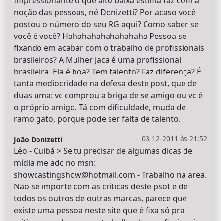
Impressionante o que alto baixa estima faz com a
noção das pessoas, né Donizetti? Por acaso você
postou o número do seu RG aqui? Como saber se
você é você? Hahahahahahahahaha Pessoa se
fixando em acabar com o trabalho de profissionais
brasileiros? A Mulher Jaca é uma profissional
brasileira. Ela é boa? Tem talento? Faz diferença? É
tanta mediocridade na defesa deste post, que de
duas uma: vc comprou a briga de se amigo ou vc é
o próprio amigo. Tá com dificuldade, muda de
ramo gato, porque pode ser falta de talento.
03-12-2011 às 21:52
João Donizetti
Léo - Cuibá > Se tu precisar de algumas dicas de
mídia me adc no msn:
showcastingshow@hotmail.com - Trabalho na area.
Não se importe com as críticas deste psot e de
todos os outros de outras marcas, parece que
existe uma pessoa neste site que é fixa só pra