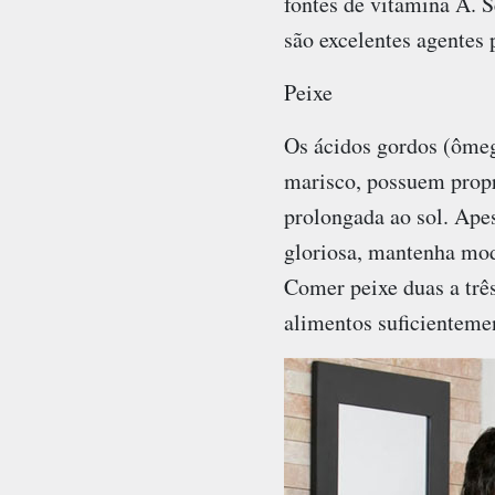
fontes de vitamina A. S
são excelentes agentes 
Peixe
Os ácidos gordos (ômeg
marisco, possuem propr
prolongada ao sol. Apes
gloriosa, mantenha mod
Comer peixe duas a três
alimentos suficientemen