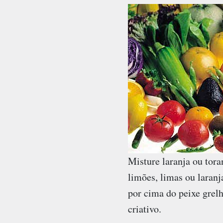
Misture laranja ou tor
limões, limas ou laran
por cima do peixe grel
criativo.