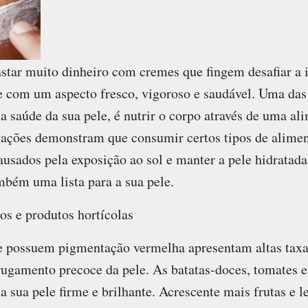
star muito dinheiro com cremes que fingem desafiar a i
e com um aspecto fresco, vigoroso e saudável. Uma das 
r a saúde da sua pele, é nutrir o corpo através de uma a
igações demonstram que consumir certos tipos de alimen
ausados pela exposição ao sol e manter a pele hidratad
mbém uma lista para a sua pele.
os e produtos hortícolas
e possuem pigmentação vermelha apresentam altas taxas
rugamento precoce da pele. As batatas-doces, tomates e
 sua pele firme e brilhante. Acrescente mais frutas e 