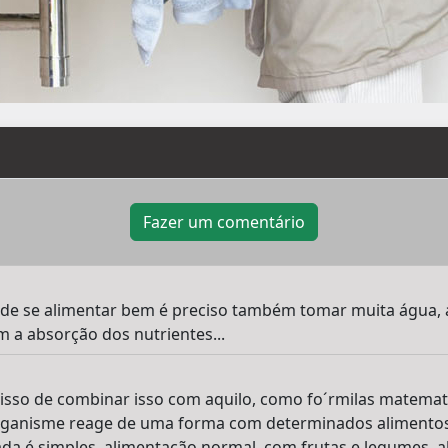
Fazer um comentário
 de se alimentar bem é preciso também tomar muita água, 
 a absorção dos nutrientes...
sso de combinar isso com aquilo, como fo´rmilas matemat
rganisme reage de uma forma com determinados alimento
da é simples, alimentação normal, com frutas e legumes, alg