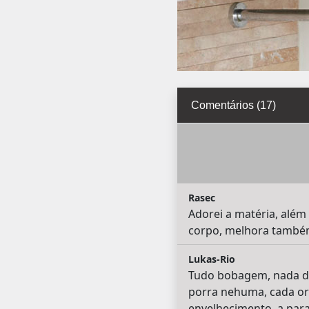
Comentários (17)
Rasec
Adorei a matéria, além
corpo, melhora também
Lukas-Rio
Tudo bobagem, nada di
porra nehuma, cada o
envelhecimento, a para