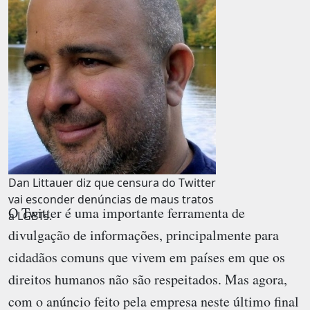
Dan Littauer diz que censura do Twitter
vai esconder denúncias de maus tratos
O
Twitter
é uma importante ferramenta de
a LGBTs.
divulgação de informações, principalmente para
cidadãos comuns que vivem em países em que os
direitos humanos não são respeitados. Mas agora,
com o anúncio feito pela empresa neste último final