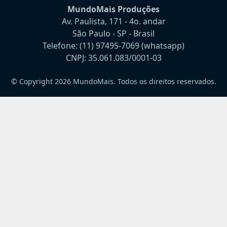
MundoMais Produções
Av. Paulista, 171 - 4o. andar
São Paulo - SP - Brasil
Telefone:
(11) 97495-7069
(whatsapp)
CNPJ: 35.061.083/0001-03
© Copyright 2026 MundoMais. Todos os direitos reservados.