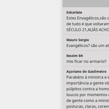
Eskarlate
Estes Envagélicos,são
de tudo é que voltara
SÈCULO 21,ALIÁS ACHO
Mauro Sergio
Evangélicos? são um atr
leozim bh
mio ficar no armario!!
Açoriano do Gasômetro
Parabéns à ministra e 
importância a gente ob
púlpitos contra a homo
loucos por momentos d
de gente como a minist
posturas, claras, core