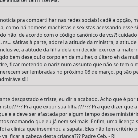
e ainda tentam inseri-lá.
notícia pra compartilhar nas redes sociais! cadê a opção,
ba, como há homens machistas e sexistas acessando esse site
cado não, de acordo com o código canônico de vcs?! cuidado
 rs... sátiras à parte, adorei a atitude da ministra, a atitu
inclusive, a atitude da filha dela em decidir exercer a mater
do bem desejou! o corpo eh da mulher, o últero eh da mul
re, ficar metendo o nariz num assunto que não se tem o 
merecem ser lembradas no próximo 08 de março, pq são p
dmiráveis!!!
nte desgastado e triste, eu diria acabado. Acho que é por t
r isto????? Pra que expor sua filha?????? Pra que dizer que a
ue ela deve ser afastada por algum tempo desse ministério 
antos mamando que eu já nem sei mais. Enfim, uma licença 
foi a clínica que inseminou a sapata. Eles não tem critério p
ai ficar a cabeça desta criança??? Padre Ceb. - RJ