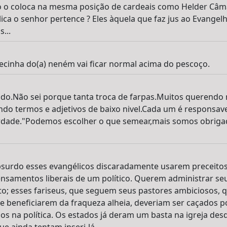
o o coloca na mesma posição de cardeais como Helder Câma
lica o senhor pertence ? Eles àquela que faz jus ao Evangel
...
cinha do(a) neném vai ficar normal acima do pescoço.
o.Não sei porque tanta troca de farpas.Muitos querendo 
ando termos e adjetivos de baixo nivel.Cada um é responsave
dade."Podemos escolher o que semear,mais somos obrigad
absurdo esses evangélicos discaradamente usarem preceitos
nsamentos liberais de um político. Querem administrar se
to; esses fariseus, que seguem seus pastores ambiciosos, 
 se beneficiarem da fraqueza alheia, deveriam ser caçados 
s na política. Os estados já deram um basta na igreja desde