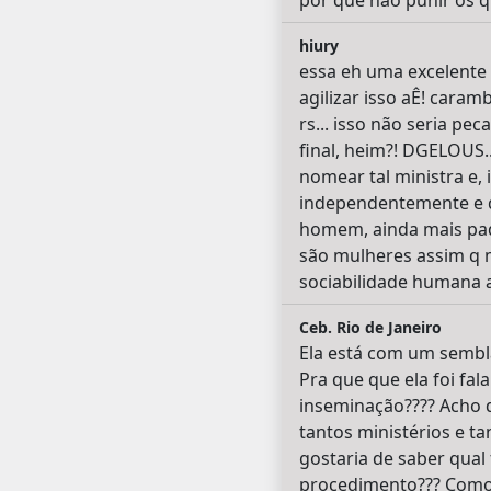
por que não punir os qu
hiury
essa eh uma excelente 
agilizar isso aÊ! caram
rs... isso não seria pe
final, heim?! DGELOUS...
nomear tal ministra e, 
independentemente e q
homem, ainda mais pad
são mulheres assim q 
sociabilidade humana a
Ceb. Rio de Janeiro
Ela está com um sembla
Pra que que ela foi fala
inseminação???? Acho q
tantos ministérios e t
gostaria de saber qual 
procedimento??? Como v