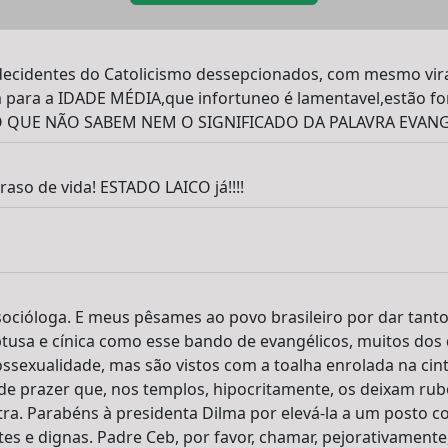
 decidentes do Catolicismo dessepcionados, com mesmo vi
m para a IDADE MÉDIA,que infortuneo é lamentavel,estão f
 QUE NÃO SABEM NEM O SIGNIFICADO DA PALAVRA EVANGÉLIC
aso de vida! ESTADO LAICO já!!!!
socióloga. E meus pêsames ao povo brasileiro por dar tan
tusa e cínica como esse bando de evangélicos, muitos dos
ssexualidade, mas são vistos com a toalha enrolada na cint
e prazer que, nos templos, hipocritamente, os deixam rub
ra. Parabéns à presidenta Dilma por elevá-la a um posto c
ntes e dignas. Padre Ceb, por favor, chamar, pejorativamen