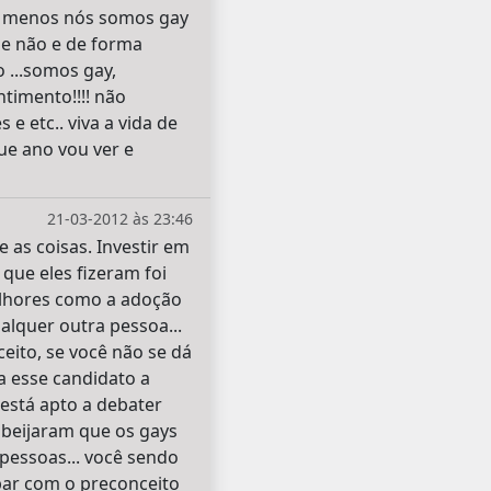
lo menos nós somos gay
e não e de forma
 ...somos gay,
ntimento!!!! não
 etc.. viva a vida de
ue ano vou ver e
21-03-2012 às 23:46
 as coisas. Investir em
ue eles fizeram foi
elhores como a adoção
lquer outra pessoa...
eito, se você não se dá
a esse candidato a
está apto a debater
 beijaram que os gays
pessoas... você sendo
bar com o preconceito