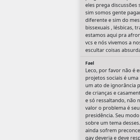
eles prega discussões
sim somos gente paga
diferente e sim do me
bissexuais , lésbicas, 
estamos aqui pra afron
vcs e nós vivemos a no
escultar coisas absurd
Fael
Leco, por favor não é 
projetos sociais é um
um ato de ignorância p
de crianças e casamen
e só ressaltando, não 
valor o problema é seu
presidência. Seu modo
sobre um tema desses. 
ainda sofrem preconcei
gay deveria e deve res