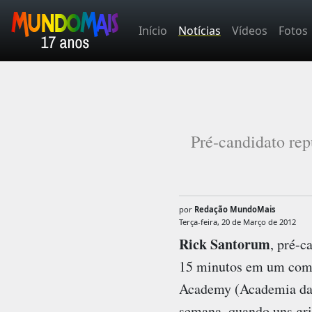
Início
Notícias
Vídeos
Fotos
Pré-candidato rep
por
Redação MundoMais
Terça-feira, 20 de Março de 2012
Rick Santorum
, pré-c
15 minutos em um comíc
Academy (Academia da Li
semana, quando uns gri