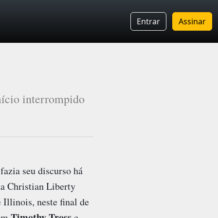
Entrar
Assinar
mício interrompido
fazia seu discurso há
a Christian Liberty
linois, neste final de
Timothy Tross
ram
e