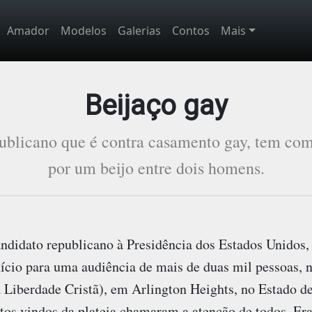
Amador
Modelos
Galerias
Contos
Mais
Beijaço gay
ublicano que é contra casamento gay, tem co
por um beijo entre dois homens.
andidato republicano à Presidência dos Estados Unidos, 
io para uma audiência de mais de duas mil pessoas, n
berdade Cristã), em Arlington Heights, no Estado de Il
tos vindos da plateia chamaram a atenção de todos. E