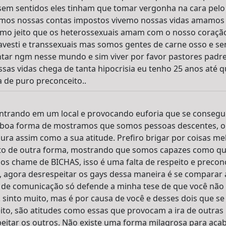
 sem sentidos eles tinham que tomar vergonha na cara pe
mos nossas contas impostos vivemo nossas vidas amamos 
smo jeito que os heterossexuais amam com o nosso coração
travesti e transsexuais mas somos gentes de carne osso e se
tar ngm nesse mundo e sim viver por favor pastores padres e
ssas vidas chega de tanta hipocrisia eu tenho 25 anos até q
a de puro preconceito..
entrando em um local e provocando euforia que se consegue
a boa forma de mostramos que somos pessoas descentes, o q
ura assim como a sua atitude. Prefiro brigar por coisas m
to de outra forma, mostrando que somos capazes como qua
nos chame de BICHAS, isso é uma falta de respeito e preconc
, agora desrespeitar os gays dessa maneira é se comparar 
 de comunicação só defende a minha tese de que você não 
sinto muito, mas é por causa de você e desses dois que se
to, são atitudes como essas que provocam a ira de outras 
peitar os outros. Não existe uma forma milagrosa para aca