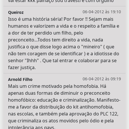
vai estar kkk palhaço sou travesti e com orgulho
06-04-2012 às 19:10
Queiroz
Isso é uma história séria! Por favor !! Sejam mais
humanos e valorizem a vida e o respeito a família e
a dor de ter perdido um filho, pelo
preconceito...Todos tem direito a vida, nada
justifica o que disse logo acima o "mineiro" ( que
não tem coragem de se identificar ) e a idiotisse do
senhor "Ihhh" . Que tal entrar e colaborar para se
fazer justiça.
06-04-2012 às 09:19
Arnold Filho
Mais um crime motivado pela homofobia. Há
apenas duas formas de diminuir o preconceito
homofóbico: educação e criminalização. Manifesto-
me a favor da distribuição do kit antihomofobia,
nas escolas, e também pela aprovação do PLC 122,
que criminaliza os atos movidos pelo ódio e pela
intolerância aos gays.