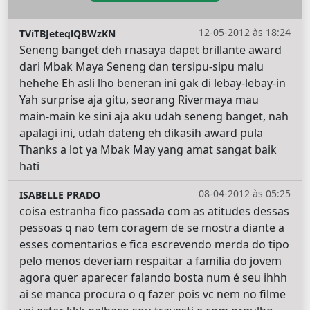
12-05-2012 às 18:24
TViTBJeteqlQBWzKN
Seneng banget deh rnasaya dapet brillante award
dari Mbak Maya Seneng dan tersipu-sipu malu
hehehe Eh asli lho beneran ini gak di lebay-lebay-in
Yah surprise aja gitu, seorang Rivermaya mau
main-main ke sini aja aku udah seneng banget, nah
apalagi ini, udah dateng eh dikasih award pula
Thanks a lot ya Mbak May yang amat sangat baik
hati
08-04-2012 às 05:25
ISABELLE PRADO
coisa estranha fico passada com as atitudes dessas
pessoas q nao tem coragem de se mostra diante a
esses comentarios e fica escrevendo merda do tipo
pelo menos deveriam respaitar a familia do jovem
agora quer aparecer falando bosta num é seu ihhh
ai se manca procura o q fazer pois vc nem no filme