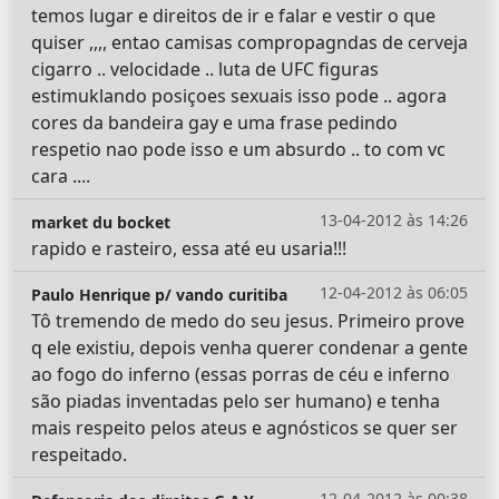
temos lugar e direitos de ir e falar e vestir o que
quiser ,,,, entao camisas compropagndas de cerveja
cigarro .. velocidade .. luta de UFC figuras
estimuklando posiçoes sexuais isso pode .. agora
cores da bandeira gay e uma frase pedindo
respetio nao pode isso e um absurdo .. to com vc
cara ....
13-04-2012 às 14:26
market du bocket
rapido e rasteiro, essa até eu usaria!!!
12-04-2012 às 06:05
Paulo Henrique p/ vando curitiba
Tô tremendo de medo do seu jesus. Primeiro prove
q ele existiu, depois venha querer condenar a gente
ao fogo do inferno (essas porras de céu e inferno
são piadas inventadas pelo ser humano) e tenha
mais respeito pelos ateus e agnósticos se quer ser
respeitado.
12-04-2012 às 00:38