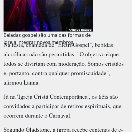
Baladas gospel são uma das formas de
igreja integrar novos membros.
Na festa, chamada de "EletroGospel", bebidas
alcoólicas não são permitidas. "O objetivo é que
todos se divirtam com moderação. Somos cristãos
e, portanto, contra qualquer promiscuidade",
afirmou Lanna.
Já na 'Igreja Cristã Contemporânea', os fiéis são
convidados a participar de retiros espirituais, que
ocorrem durante o Carnaval.
Segundo Gladstone, a igreja recebe centenas de e-