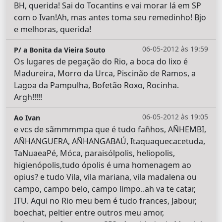
BH, querida! Sai do Tocantins e vai morar lá em SP
com o Ivan!Ah, mas antes toma seu remedinho! Bjo
e melhoras, querida!
06-05-2012 às 19:59
P/ a Bonita da Vieira Souto
Os lugares de pegação do Rio, a boca do lixo é
Madureira, Morro da Urca, Piscinão de Ramos, a
Lagoa da Pampulha, Bofetão Roxo, Rocinha.
Argh!!!!!
06-05-2012 às 19:05
Ao Ivan
e vcs de sãmmmmpa que é tudo fañhos, AÑHEMBI,
AÑHANGUERA, AÑHANGABAÚ, Itaquaquecacetuda,
TaNuaeaPé, Móca, paraisólpolis, heliopolis,
higienópolis,tudo ópolis é uma homenagem ao
opius? e tudo Vila, vila mariana, vila madalena ou
campo, campo belo, campo limpo..ah va te catar,
ITU. Aqui no Rio meu bem é tudo frances, Jabour,
boechat, peltier entre outros meu amor,