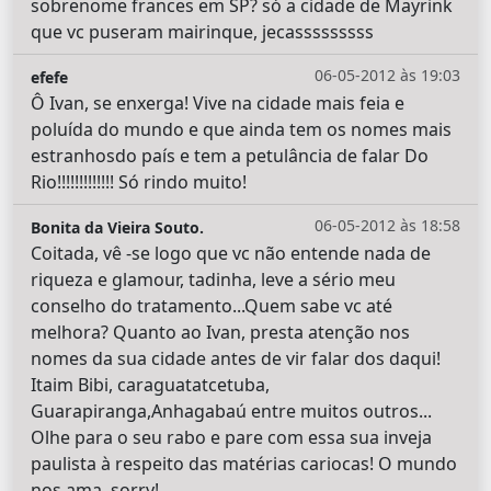
sobrenome frances em SP? só a cidade de Mayrink
que vc puseram mairinque, jecasssssssss
06-05-2012 às 19:03
efefe
Ô Ivan, se enxerga! Vive na cidade mais feia e
poluída do mundo e que ainda tem os nomes mais
estranhosdo país e tem a petulância de falar Do
Rio!!!!!!!!!!!!! Só rindo muito!
06-05-2012 às 18:58
Bonita da Vieira Souto.
Coitada, vê -se logo que vc não entende nada de
riqueza e glamour, tadinha, leve a sério meu
conselho do tratamento...Quem sabe vc até
melhora? Quanto ao Ivan, presta atenção nos
nomes da sua cidade antes de vir falar dos daqui!
Itaim Bibi, caraguatatcetuba,
Guarapiranga,Anhagabaú entre muitos outros...
Olhe para o seu rabo e pare com essa sua inveja
paulista à respeito das matérias cariocas! O mundo
nos ama, sorry!