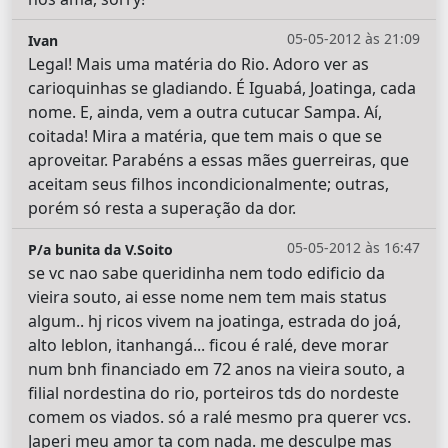
05-05-2012 às 21:09
Ivan
Legal! Mais uma matéria do Rio. Adoro ver as
carioquinhas se gladiando. É Iguabá, Joatinga, cada
nome. E, ainda, vem a outra cutucar Sampa. Aí,
coitada! Mira a matéria, que tem mais o que se
aproveitar. Parabéns a essas mães guerreiras, que
aceitam seus filhos incondicionalmente; outras,
porém só resta a superação da dor.
05-05-2012 às 16:47
P/a bunita da V.Soito
se vc nao sabe queridinha nem todo edificio da
vieira souto, ai esse nome nem tem mais status
algum.. hj ricos vivem na joatinga, estrada do joá,
alto leblon, itanhangá... ficou é ralé, deve morar
num bnh financiado em 72 anos na vieira souto, a
filial nordestina do rio, porteiros tds do nordeste
comem os viados. só a ralé mesmo pra querer vcs.
Japeri meu amor ta com nada. me desculpe mas