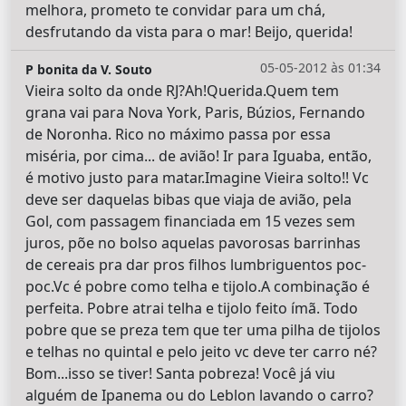
melhora, prometo te convidar para um chá,
desfrutando da vista para o mar! Beijo, querida!
05-05-2012 às 01:34
P bonita da V. Souto
Vieira solto da onde RJ?Ah!Querida.Quem tem
grana vai para Nova York, Paris, Búzios, Fernando
de Noronha. Rico no máximo passa por essa
miséria, por cima... de avião! Ir para Iguaba, então,
é motivo justo para matar.Imagine Vieira solto!! Vc
deve ser daquelas bibas que viaja de avião, pela
Gol, com passagem financiada em 15 vezes sem
juros, põe no bolso aquelas pavorosas barrinhas
de cereais pra dar pros filhos lumbriguentos poc-
poc.Vc é pobre como telha e tijolo.A combinação é
perfeita. Pobre atrai telha e tijolo feito ímã. Todo
pobre que se preza tem que ter uma pilha de tijolos
e telhas no quintal e pelo jeito vc deve ter carro né?
Bom...isso se tiver! Santa pobreza! Você já viu
alguém de Ipanema ou do Leblon lavando o carro?