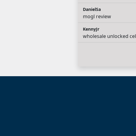
DanielSa
mogl review
KennyJr
wholesale unlocked ce