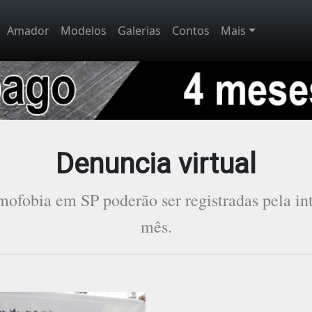
Amador
Modelos
Galerias
Contos
Mais
Denuncia virtual
ofobia em SP poderão ser registradas pela inte
mês.