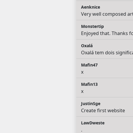
Aenknice
Very well composed arti
Monstertip
Enjoyed that. Thanks f
Oxalá
Oxalá tem dois signific
Mafin47
x
Mafin13
x
JustinSge
Create first website
LawDweste
.