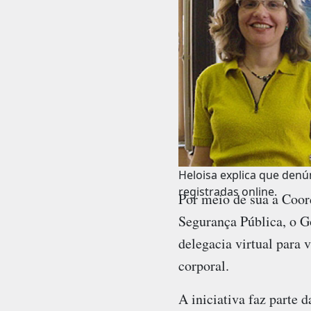
Heloisa explica que den
registradas online.
Por meio de sua a Coord
Segurança Pública, o G
delegacia virtual para 
corporal.
A iniciativa faz parte