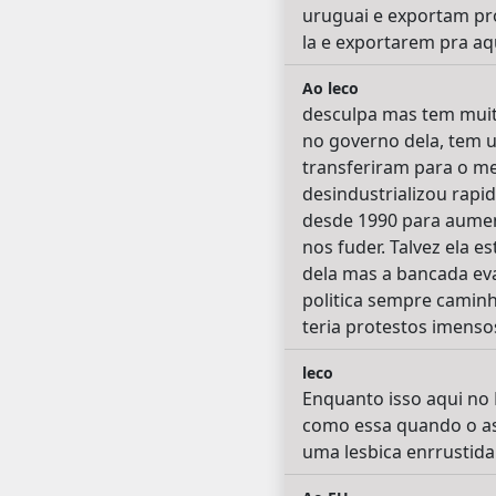
uruguai e exportam pro
la e exportarem pra aq
Ao leco
desculpa mas tem muit
no governo dela, tem 
transferiram para o mex
desindustrializou rap
desde 1990 para aumen
nos fuder. Talvez ela e
dela mas a bancada eva
politica sempre caminh
teria protestos imens
leco
Enquanto isso aqui no 
como essa quando o ass
uma lesbica enrrustida 