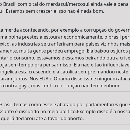
 Brasil. com o tal do merdasul/mercosul ainda vale a pena 
ui. Estamos sem crescer e isso nao é nada bom.
a merda acontecendo, por exemplo a corrupçao do govern
uma bolha prestes a estourar economicamente, o brasil per
ico, as industrias se tranferiram para países vizinhos mais 
idamente, muita gente perdeu emprego. Ela baixou os juro
tar o consumo, estavamos e estamos beirando outra crise 
steja sem tempo pra pensar nisso. Ela nao é tao influenciave
ngelica esta crescendo e a catolica sempre mandou neste p
aram juntos. Nos EUA o Obama disse isso e ninguem ataca,
os contra gays, mas contra corrupçao nao tem nenhum
Brasil, temas como esse é abafado por parlamentares que s
unto é discutido no meio politico.Exemplo disso é a noss
que já declarou até a favor do aborto.