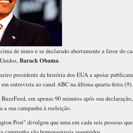
e cima de muro e se declarado abertamente a favor do c
Barack Obama
 Unidos,
.
eiro presidente da história dos EUA a apoiar publicam
em entrevista ao canal ABC na última quarta-feira (9).
 BuzzFeed, em apenas 90 minutos após sua declaração, 
a a sua campanha à reeleição.
ngton Post" divulgou que uma em cada seis pessoas qu
sua campanha são homossexuais assumidos.