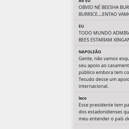
Ao EU
OBVIO NÉ BEESHA BUR
BURRICE....ENTAO VA
EU
TODO MUNDO ADMIRAN
BEES ESTARIAM XINGAN
NAPOLEÃO
Gente, não vamos esqu
seu apoio ao casament
público embora tem co
Tesudo desse um apoio 
internacional.
leco
Esse presidente tem pa
dos estadonidenses que
meu entender o país de