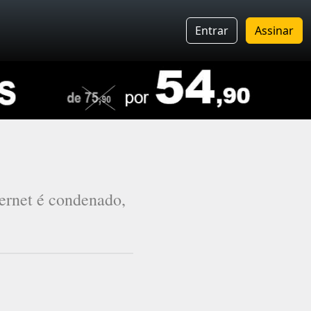
Entrar
Assinar
ternet é condenado,