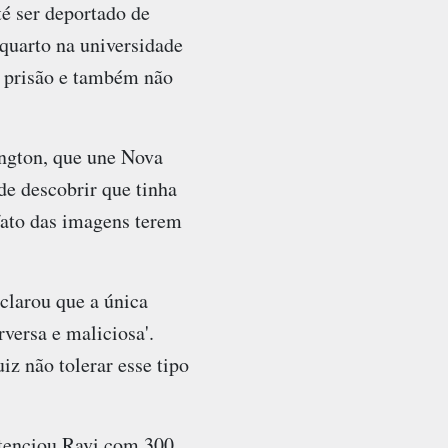
té ser deportado de
 quarto na universidade
e prisão e também não
ington, que une Nova
de descobrir que tinha
fato das imagens terem
clarou que a única
rversa e maliciosa'.
iz não tolerar esse tipo
ntenciou Ravi com 300