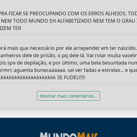
PRA FICAR SE PREOCUPANDO COM OS ERROS ALHEIOS, T
E NEM TODO MUNDO EH ALFABETIZADO NEM TEM O GRAU 
IZEM TER
será mais que necessário por ele arrepender em ter nascido
heiros dele de prisão, o pq dele lá. Vai rolar muita vaseli
epois spa de depilação, e por último, uma bela besuntada n
 aguenta bunecaaaaaa. vai ver fadas e estrelas... e qu
kkkkkkkkkkkkkkkkkkkkk SE FUDEU!!!!
Mostrar mais comentários...