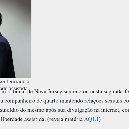
 sentenciado a
ade assistida.
ribunal de Nova Jersey sentenciou nesta segunda-fei
seu companheiro de quarto mantendo relações sexuais 
o suicídio do mesmo após sua divulgação na internet, c
AQUI
 liberdade assistida. (reveja matéria
)