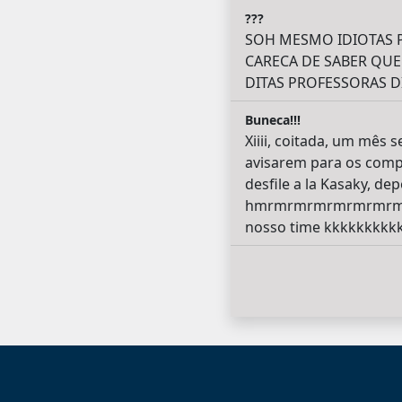
???
SOH MESMO IDIOTAS 
CARECA DE SABER QU
DITAS PROFESSORAS D
Buneca!!!
Xiiii, coitada, um mês 
avisarem para os compan
desfile a la Kasaky, d
hmrmrmrmrmrmrmrmrmrr,
nosso time kkkkkkkkk