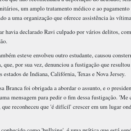
unitários, um amplo tratamento médico e ao pagamento
ado a uma organização que oferece assistência às vítima
r havia declarado Ravi culpado por vários delitos, co
ão.
ambém esteve envolveu outro estudante, causou conste
que, por sua vez, denunciou a fustigação que resultou 
 estados de Indiana, Califórnia, Texas e Nova Jersey.
sa Branca foi obrigada a abordar o assunto, e o preside
ma mensagem para pedir o fim dessa fustigação. 'Me co
que reconheceu que 'é difícil' crescer em um lugar ond
 conhecido como 'bullying', é uma prática que está sen