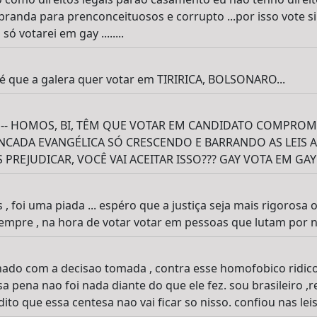
branda para prenconceituosos e corrupto ...por isso vote si
ó votarei em gay ........
 é que a galera quer votar em TIRIRICA, BOLSONARO...
-- HOMOS, BI, TÊM QUE VOTAR EM CANDIDATO COMPROM
ANCADA EVANGÉLICA SÓ CRESCENDO E BARRANDO AS LEIS A
PREJUDICAR, VOCÊ VAI ACEITAR ISSO??? GAY VOTA EM GAY!!!!
 foi uma piada ... espéro que a justiça seja mais rigorosa
sempre , na hora de votar votar em pessoas que lutam por n
ado com a decisao tomada , contra esse homofobico ridico,
sa pena nao foi nada diante do que ele fez. sou brasileiro ,
ito que essa centesa nao vai ficar so nisso. confiou nas lei