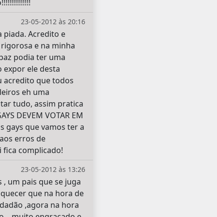
!!!!!!!!!
23-05-2012 às 20:16
 piada. Acredito e
 rigorosa e na minha
paz podia ter uma
 expor ele desta
u acredito que todos
leiros eh uma
tar tudo, assim pratica
e GAYS DEVEM VOTAR EM
s gays que vamos ter a
aos erros de
 fica complicado!
23-05-2012 às 13:26
, um pais que se juga
esquecer que na hora de
idadão ,agora na hora
o ...muito engraçado e