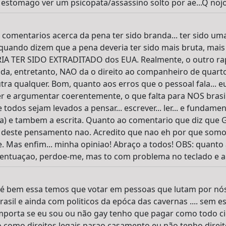
 estomago ver um psicopata/assassino solto por ae...Q nojo!!!!!!
omentarios acerca da pena ter sido branda... ter sido uma
uando dizem que a pena deveria ter sido mais bruta, mais
ERIA TER SIDO EXTRADITADO dos EUA. Realmente, o outro ra
ida, entretanto, NAO da o direito ao companheiro de quarto
a qualquer. Bom, quanto aos erros que o pessoal fala... e
r e argumentar coerentemente, o que falta para NOS brasi
dos sejam levados a pensar... escrever... ler... e fundamen
ra) e tambem a escrita. Quanto ao comentario que diz qu
r deste pensamento nao. Acredito que nao eh por que somo
Mas enfim... minha opiniao! Abraço a todos! OBS: quanto 
acentuaçao, perdoe-me, mas to com problema no teclado e ai
 é bem essa temos que votar em pessoas que lutam por nós 
asil e ainda com politicos da epóca das cavernas .... sem 
mporta se eu sou ou não gay tenho que pagar como todo c
do como direitos legais parao casamento eu não tenho direit