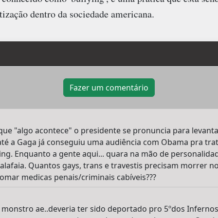
ização dentro da sociedade americana.
Fazer um comentário
 que "algo acontece" o presidente se pronuncia para levant
té a Gaga já conseguiu uma audiência com Obama pra trat
ying. Enquanto a gente aqui... quara na mão de personalid
Malafaia. Quantos gays, trans e travestis precisam morrer n
omar medicas penais/criminais cabíveis???
e monstro ae..deveria ter sido deportado pro 5ºdos Inferno