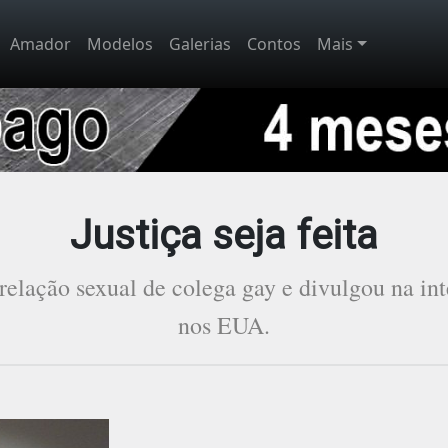
Amador
Modelos
Galerias
Contos
Mais
Justiça seja feita
elação sexual de colega gay e divulgou na in
nos EUA.