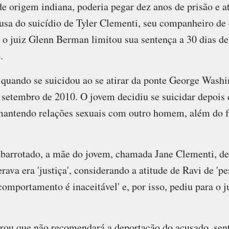
 origem indiana, poderia pegar dez anos de prisão e a
ausa do suicídio de Tyler Clementi, seu companheiro de
, o juiz Glenn Berman limitou sua sentença a 30 dias d
.
 quando se suicidou ao se atirar da ponte George Wash
 setembro de 2010. O jovem decidiu se suicidar depois 
mantendo relações sexuais com outro homem, além do 
abarrotado, a mãe do jovem, chamada Jane Clementi, de
rava era 'justiça', considerando a atitude de Ravi de 'pe
omportamento é inaceitável' e, por isso, pediu para o ju
erou que não recomendará a deportação do acusado, se