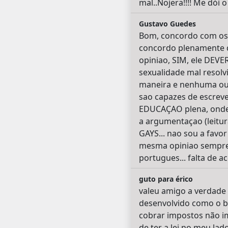
mal..Nojera!!!! Me dói o
Gustavo Guedes
Bom, concordo com os c
concordo plenamente q
opiniao, SIM, ele DEV
sexualidade mal resolv
maneira e nenhuma outr
sao capazes de escreve
EDUCAÇAO plena, onde to
a argumentaçao (leitu
GAYS... nao sou a favo
mesma opiniao sempre. 
portugues... falta de 
guto para érico
valeu amigo a verdade
desenvolvido como o br
cobrar impostos não i
de ter a lei no meu la