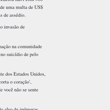
 de uma multa de US$
s de assédio.
mo invasão de
rnação na comunidade
no suicídio de pelo
nte dos Estados Unidos,
rta o coração',
e você não se sente
do alvo de inúmeras