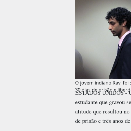
O jovem indiano Ravi foi
30 dias de prisão e liberd
ESTADOS UNIDOS - Um t
estudante que gravou 
atitude que resultou n
de prisão e três anos de