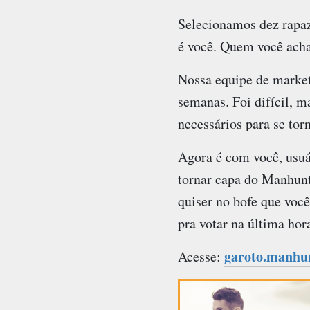
Selecionamos dez rapaz
é você. Quem você acha
Nossa equipe de market
semanas. Foi difícil, m
necessários para se tor
Agora é com você, usuá
tornar capa do
Manhun
quiser no bofe que voc
pra votar na última hor
garoto.manhun
Acesse: