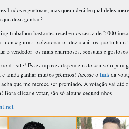
es lindos e gostosos, mas quem decide qual deles mere
 que deve ganhar?
ing trabalhou bastante: recebemos cerca de 2.000 insc
as conseguimos selecionar os dez usuários que tinham t
nar o vendedor: os mais charmosos, sensuais e gostosos
rio do site! Esses rapazes dependem do seu voto para g
link
t
e ainda ganhar muitos prêmios! Acesse o
da votaç
ê acha que me merece ser premiado. A votação vai até o
a! Bora clicar e votar, são só alguns segundinhos!
t.net