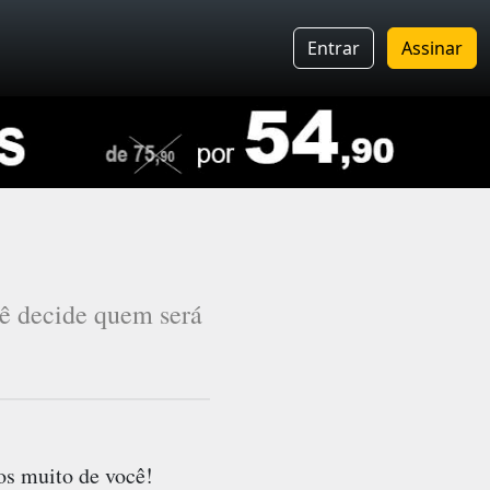
Entrar
Assinar
cê decide quem será
os muito de você!