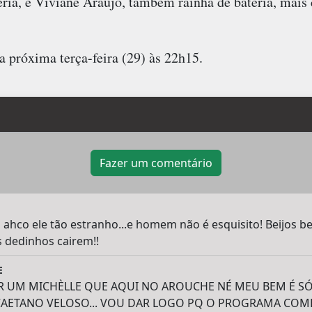
eria, e Viviane Araújo, também rainha de bateria, mais
a próxima terça-feira (29) às 22h15.
Fazer um comentário
u ahco ele tão estranho...e homem não é esquisito! Beijos 
 dedinhos cairem!!
E
R UM MICHÈLLE QUE AQUI NO AROUCHE NÉ MEU BEM É SÓ
AETANO VELOSO... VOU DAR LOGO PQ O PROGRAMA COME