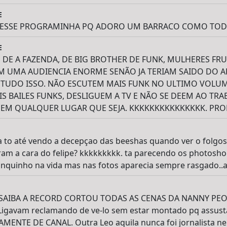
E
I ESSE PROGRAMINHA PQ ADORO UM BARRACO COMO TODO
E
E A FAZENDA, DE BIG BROTHER DE FUNK, MULHERES FRUTA
 UMA AUDIENCIA ENORME SENÃO JA TERIAM SAIDO DO A
 TUDO ISSO. NÃO ESCUTEM MAIS FUNK NO ULTIMO VOLUM
 BAILES FUNKS, DESLIGUEM A TV E NÃO SE DEEM AO TR
EM QUALQUER LUGAR QUE SEJA. KKKKKKKKKKKKKKK. PRON
 to até vendo a decepçao das beeshas quando ver o folgos
am a cara do felipe? kkkkkkkkk. ta parecendo os photosho
anquinho na vida mas nas fotos aparecia sempre rasgado..ai
 SAIBA A RECORD CORTOU TODAS AS CENAS DA NANNY PEO
igavam reclamando de ve-lo sem estar montado pq assust
MENTE DE CANAL. Outra Leo aquila nunca foi jornalista ne