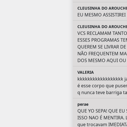
CLEUSINHA DO AROUCH
EU MESMO ASSISTIRE
CLEUSINHA DO AROUCH
VCS RECLAMAM TANTO D
ESSES PROGRAMAS TEM
QUEREM SE LIVRAR DE
NÃO FREQUENTEM MAIS
DOS MESMO AQUI OU 
VALERIA
kkkkkkkkkkkkkkkkkk ja
é esse corpo que puser
q nunca teve barriga t
perae
QUE YO SEPA! QUE EU
ISSO NAO É MENTIRA. L
que trocavam IMEDIATA