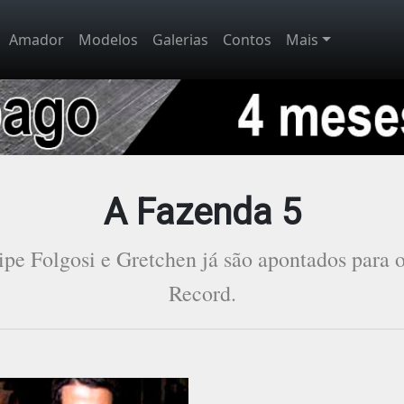
Amador
Modelos
Galerias
Contos
Mais
A Fazenda 5
ipe Folgosi e Gretchen já são apontados para o
Record.