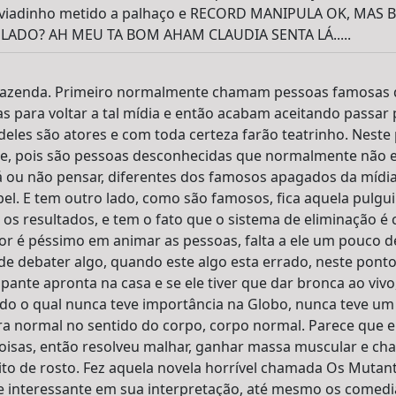
m viadinho metido a palhaço e RECORD MANIPULA OK, MAS
LADO? AH MEU TA BOM AHAM CLAUDIA SENTA LÁ.....
Fazenda. Primeiro normalmente chamam pessoas famosas q
s para voltar a tal mídia e então acabam aceitando passar p
eles são atores e com toda certeza farão teatrinho. Neste
te, pois são pessoas desconhecidas que normalmente não
rá ou não pensar, diferentes dos famosos apagados da míd
pel. E tem outro lado, como são famosos, fica aquela pulgui
os resultados, e tem o fato que o sistema de eliminação é 
nior é péssimo em animar as pessoas, falta a ele um pouco d
de debater algo, quando este algo esta errado, neste ponto
ante apronta na casa e se ele tiver que dar bronca ao vivo,
do o qual nunca teve importância na Globo, nunca teve um
ra normal no sentido do corpo, corpo normal. Parece que e
 coisas, então resolveu malhar, ganhar massa muscular e ch
to de rosto. Fez aquela novela horrível chamada Os Mutant
 de interessante em sua interpretação, até mesmo os comedi