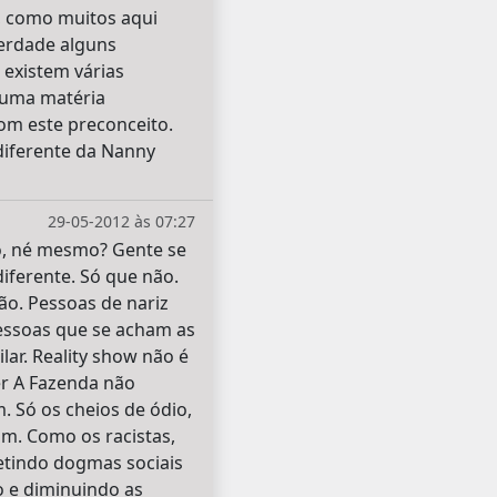
o, como muitos aqui
verdade alguns
 existem várias
 uma matéria
om este preconceito.
diferente da Nanny
29-05-2012 às 07:27
to, né mesmo? Gente se
iferente. Só que não.
o. Pessoas de nariz
essoas que se acham as
ar. Reality show não é
Ver A Fazenda não
 Só os cheios de ódio,
m. Como os racistas,
etindo dogmas sociais
 e diminuindo as