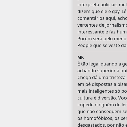
interpreta policiais me
dizem que ele é gay. Lé
comentários aqui, acho
vertentes de jornalism
interessante e faz hum
Porém será pelo menos 
People que se veste d
MR
É tão legal quando a g
achando superior a out
Chega dá uma tristeza
em pé dispostas a pis
mais inteligentes só p
cultura é diversão. Voc
impede ninguém de ler 
que não conseguem se l
os homofóbicos, os xe
desgastados, por não 