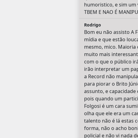
humoristico, e sim u
TBEM E NAO É MANIPU
Rodrigo
Bom eu não assisto A 
mídia e que estão louca
mesmo, mico. Maioria d
muito mais interessan
com o que o público i
irão interpretar um pa
a Record não manipula 
para piorar o Brito Jú
assunto, e capacidade 
pois quando um particip
Folgosi é um cara sumi
olha que ele era um ca
talento não é lá estas
forma, não o acho boni
policial e não vi nada