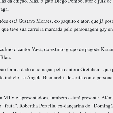
ãs da edição. Mas, o gato Diego Pombo, ator e juiz de
vaga.
ões está Gustavo Moraes, ex-paquito e ator, que já poso
 que teve sua carreira marcada pelo personagem gay 
ulino o cantor Vavá, do extinto grupo de pagode Kara
 Blau.
ão feita a dedo a começar pela cantora Gretchen - que 
te indicío - e Ângela Bismarchi, descrita como persona
da MTV e apresentadora, também estará presente. Além
“fruta”, Robertha Portella, ex-dançarina do “Doming