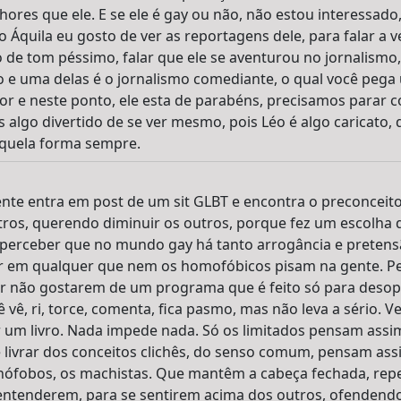
lhores que ele. E se ele é gay ou não, não estou interessad
o Áquila eu gosto de ver as reportagens dele, para falar a 
 de tom péssimo, falar que ele se aventurou no jornalismo,
o e uma delas é o jornalismo comediante, o qual você pega
or e neste ponto, ele esta de parabéns, precisamos parar c
algo divertido de se ver mesmo, pois Léo é algo caricato, 
aquela forma sempre.
ente entra em post de um sit GLBT e encontra o preconcei
ros, querendo diminuir os outros, porque fez um escolha d
 perceber que no mundo gay há tanto arrogância e pretensã
ar em qualquer que nem os homofóbicos pisam na gente. P
or não gostarem de um programa que é feito só para desopil
ê vê, ri, torce, comenta, fica pasmo, mas não leva a sério. 
um livro. Nada impede nada. Só os limitados pensam assim.
ivrar dos conceitos clichês, do senso comum, pensam assi
nófobos, os machistas. Que mantêm a cabeça fechada, rep
entenderem, para se sentirem acima dos outros, ofendendo