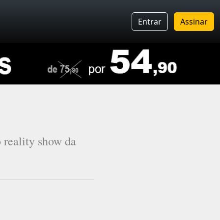
Entrar
Assinar
 reality show da