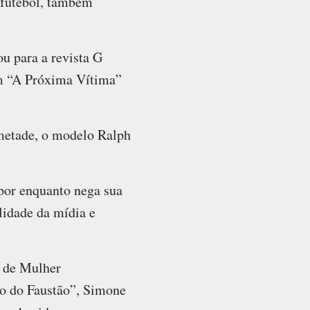
 futebol, também
u para a revista G
em “A Próxima Vítima”
metade, o modelo Ralph
por enquanto nega sua
lidade da mídia e
 de Mulher
ão do Faustão”, Simone