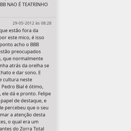
 BBB NAO É TEATRINHO
29-05-2012 às 08:28
ue estão fora da
or este mico, é isso
 ponto acho o BBB
 estão preocupados
ia, que normalmente
nha atrás da orelha se
chato e dar sono. E
e cultura neste
 Pedro Bial é ótimo,
 ele dá e pronto. Felipe
 papel de destaque, e
le percebeu que o seu
amar a atenção desta
es, o qual era um
antes do Zorra Total