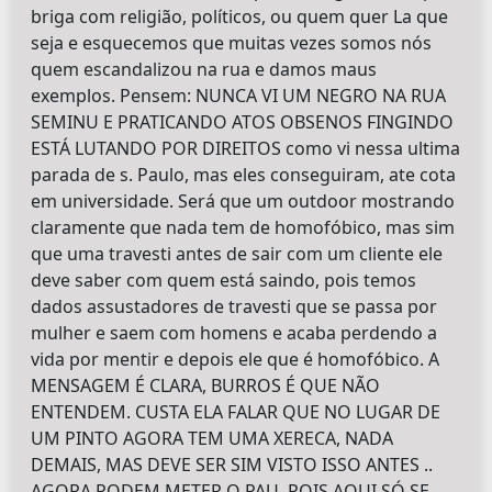
briga com religião, políticos, ou quem quer La que
seja e esquecemos que muitas vezes somos nós
quem escandalizou na rua e damos maus
exemplos. Pensem: NUNCA VI UM NEGRO NA RUA
SEMINU E PRATICANDO ATOS OBSENOS FINGINDO
ESTÁ LUTANDO POR DIREITOS como vi nessa ultima
parada de s. Paulo, mas eles conseguiram, ate cota
em universidade. Será que um outdoor mostrando
claramente que nada tem de homofóbico, mas sim
que uma travesti antes de sair com um cliente ele
deve saber com quem está saindo, pois temos
dados assustadores de travesti que se passa por
mulher e saem com homens e acaba perdendo a
vida por mentir e depois ele que é homofóbico. A
MENSAGEM É CLARA, BURROS É QUE NÃO
ENTENDEM. CUSTA ELA FALAR QUE NO LUGAR DE
UM PINTO AGORA TEM UMA XERECA, NADA
DEMAIS, MAS DEVE SER SIM VISTO ISSO ANTES ..
AGORA PODEM METER O PAU, POIS AQUI SÓ SE