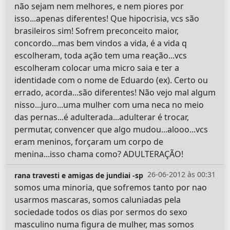
não sejam nem melhores, e nem piores por
isso...apenas diferentes! Que hipocrisia, vcs são
brasileiros sim! Sofrem preconceito maior,
concordo...mas bem vindos a vida, é a vida q
escolheram, toda ação tem uma reação...vcs
escolheram colocar uma micro saia e ter a
identidade com o nome de Eduardo (ex). Certo ou
errado, acorda...são diferentes! Não vejo mal algum
nisso...juro...uma mulher com uma neca no meio
das pernas...é adulterada...adulterar é trocar,
permutar, convencer que algo mudou...alooo...vcs
eram meninos, forçaram um corpo de
menina...isso chama como? ADULTERAÇÃO!
26-06-2012 às 00:31
rana travesti e amigas de jundiai -sp
somos uma minoria, que sofremos tanto por nao
usarmos mascaras, somos caluniadas pela
sociedade todos os dias por sermos do sexo
masculino numa figura de mulher, mas somos