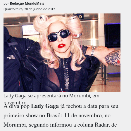
por
Redação MundoMais
Quarta-feira, 20 de Junho de 2012
Lady Gaga se apresentará no Morumbi, em
novembro.
Lady Gaga
A diva pop
já fechou a data para seu
primeiro show no Brasil: 11 de novembro, no
Morumbi, segundo informou a coluna Radar, de