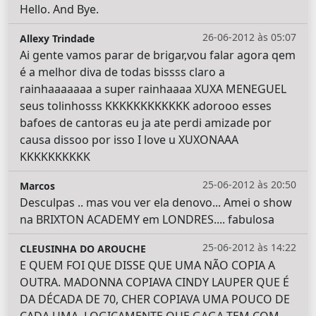
Hello. And Bye.
26-06-2012 às 05:07
Allexy Trindade
Ai gente vamos parar de brigar,vou falar agora qem
é a melhor diva de todas bissss claro a
rainhaaaaaaa a super rainhaaaa XUXA MENEGUEL
seus tolinhosss KKKKKKKKKKKK adorooo esses
bafoes de cantoras eu ja ate perdi amizade por
causa dissoo por isso I love u XUXONAAA
KKKKKKKKKK
25-06-2012 às 20:50
Marcos
Desculpas .. mas vou ver ela denovo... Amei o show
na BRIXTON ACADEMY em LONDRES.... fabulosa
25-06-2012 às 14:22
CLEUSINHA DO AROUCHE
E QUEM FOI QUE DISSE QUE UMA NÃO COPIA A
OUTRA. MADONNA COPIAVA CINDY LAUPER QUE É
DA DÉCADA DE 70, CHER COPIAVA UMA POUCO DE
CADA UMA. LOGICAMENTE QUE GAGA TEM COM