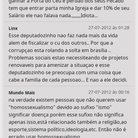
ganhar a Porta do Céu e perdão dos seus Pecado
tem que entrar parta minha Igreja e dar 10% de seu
Salário ele nao falava nada.,,,,,,,Idiota...
27-07-2012 às 01:28
Linx
Esse deputadozinho nao faz nada mais da vida
alem de fiscalizar o cu dos outros.. Por que a
corrupçao esta rolando a solta em brasilia ..
Problemas sociais estao necessiteando de projetos
renovaveis para amenizar a situaçao e esse
deputadozinho se preocupa com uma coisa que
cabe a familia de cada pessoao... E nao a ele decidi.
27-07-2012 às 00:16
Mundo Mais
na verdade existem pessoas que não querem usar
"homossexualismo" devido ao sufixo "ismo"
significar doença porém esse sufixo não significa
apenas isso,está relacionado também a religião,ao
esporte,sistema político,ideologia,etc. Então não é
errado usar homossexualismo.