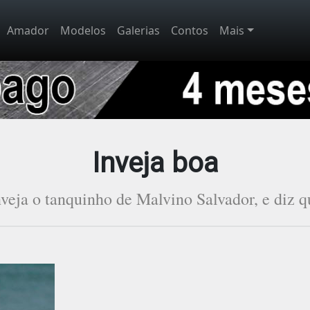
Amador
Modelos
Galerias
Contos
Mais
Inveja boa
nveja o tanquinho de Malvino Salvador, e diz q