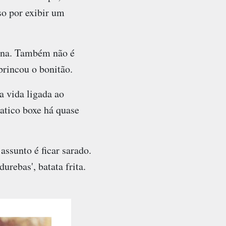
so por exibir um
mana. Também não é
brincou o bonitão.
a vida ligada ao
pratico boxe há quase
assunto é ficar sarado.
urebas', batata frita.