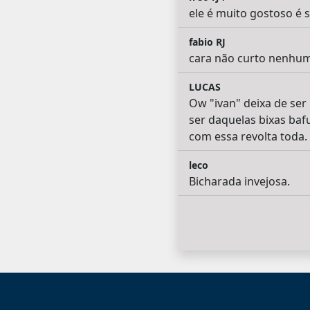
ele é muito gostoso é s
fabio RJ
cara não curto nenhum d
LUCAS
Ow "ivan" deixa de ser 
ser daquelas bixas baf
com essa revolta toda
leco
Bicharada invejosa.