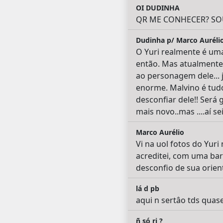
OI DUDINHA
QR ME CONHECER? SOU 
Dudinha p/ Marco Auréli
O Yuri realmente é uma
então. Mas atualmente 
ao personagem dele... j
enorme. Malvino é tud
desconfiar dele!! Será 
mais novo..mas ....aí sei
Marco Aurélio
Vi na uol fotos do Yuri
acreditei, com uma ba
desconfio de sua orientaç
lá d pb
aqui n sertâo tds quase 
ñ só rj ?