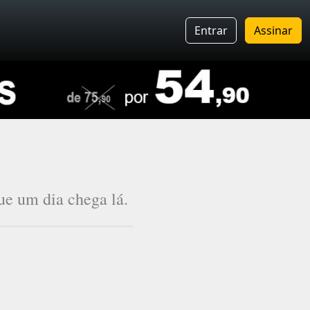
Entrar
Assinar
ue um dia chega lá.