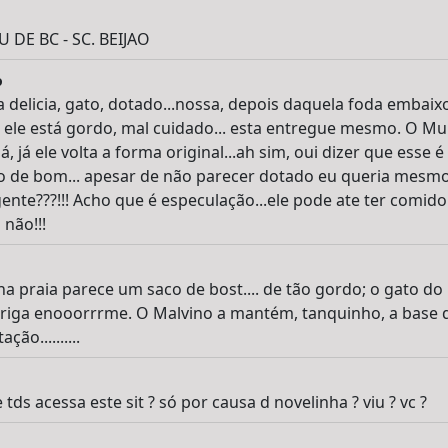
DE BC - SC. BEIJAO
o
 delicia, gato, dotado...nossa, depois daquela foda embai
ele está gordo, mal cuidado... esta entregue mesmo. O Mur
á, já ele volta a forma original...ah sim, oui dizer que esse
o de bom... apesar de não parecer dotado eu queria mesmo
gente???!!! Acho que é especulação...ele pode ate ter comid
 não!!!
 na praia parece um saco de bost.... de tão gordo; o gato do
rriga enooorrrme. O Malvino a mantém, tanquinho, a base d
ão..........
tds acessa este sit ? só por causa d novelinha ? viu ? vc ?