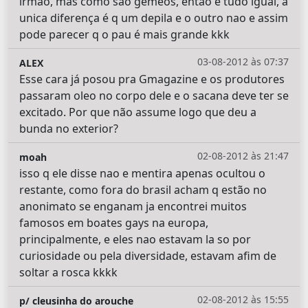
irmão, mas como são gemeos, então é tudo igual, a
unica diferença é q um depila e o outro nao e assim
pode parecer q o pau é mais grande kkk
03-08-2012 às 07:37
ALEX
Esse cara já posou pra Gmagazine e os produtores
passaram oleo no corpo dele e o sacana deve ter se
excitado. Por que não assume logo que deu a
bunda no exterior?
02-08-2012 às 21:47
moah
isso q ele disse nao e mentira apenas ocultou o
restante, como fora do brasil acham q estão no
anonimato se enganam ja encontrei muitos
famosos em boates gays na europa,
principalmente, e eles nao estavam la so por
curiosidade ou pela diversidade, estavam afim de
soltar a rosca kkkk
02-08-2012 às 15:55
p/ cleusinha do arouche