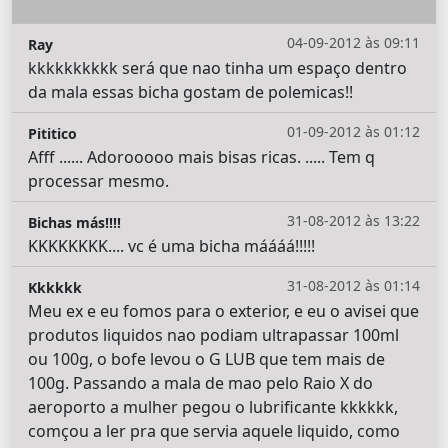
04-09-2012 às 09:11
Ray
kkkkkkkkkk será que nao tinha um espaço dentro
da mala essas bicha gostam de polemicas!!
01-09-2012 às 01:12
Pititico
Afff ...... Adorooooo mais bisas ricas. ..... Tem q
processar mesmo.
31-08-2012 às 13:22
Bichas más!!!!
KKKKKKKK.... vc é uma bicha máááá!!!!!
31-08-2012 às 01:14
Kkkkkk
Meu ex e eu fomos para o exterior, e eu o avisei que
produtos liquidos nao podiam ultrapassar 100ml
ou 100g, o bofe levou o G LUB que tem mais de
100g. Passando a mala de mao pelo Raio X do
aeroporto a mulher pegou o lubrificante kkkkkk,
comçou a ler pra que servia aquele liquido, como