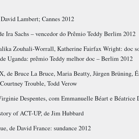
e David Lambert; Cannes 2012
de Ira Sachs – vencedor do Prêmio Teddy Berlim 2012
lika Zouhali-Worrall, Katherine Fairfax Wright: doc s
 de Uganda: prêmio Teddy melhor doc – Berlim 2012
X, de Bruce La Bruce, Maria Beatty, Jürgen Brüning, É
, Courtney Trouble, Todd Verow
Virginie Despentes, com Emmanuelle Béart e Béatrice 
istory of ACT-UP, de Jim Hubbard
gue, de David France: sundance 2012