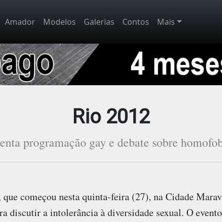
Amador
Modelos
Galerias
Contos
Mais
Rio 2012
senta programação gay e debate sobre homofob
 que começou nesta quinta-feira (27), na Cidade Maravi
 discutir a intolerância à diversidade sexual. O event