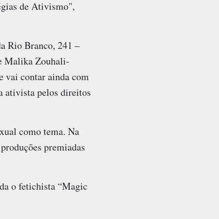
gias de Ativismo",
da Rio Branco, 241 –
e Malika Zouhali-
e vai contar ainda com
ativista pelos direitos
exual como tema. Na
z produções premiadas
da o fetichista “Magic