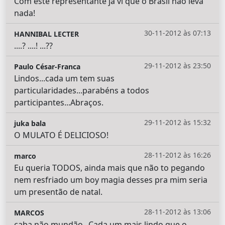
Com este representante já vi que o Brasil não leva
nada!
30-11-2012 às 07:13
HANNIBAL LECTER
....? ....! ...??
29-11-2012 às 23:50
Paulo César-Franca
Lindos...cada um tem suas
particularidades...parabéns a todos
participantes...Abraços.
29-11-2012 às 15:32
juka bala
O MULATO É DELICIOSO!
28-11-2012 às 16:26
marco
Eu queria TODOS, ainda mais que não to pegando
nem resfriado um boy magia desses pra mim seria
um presentão de natal.
28-11-2012 às 13:06
MARCOS
caba não mundão...Cada um mais lindo que o