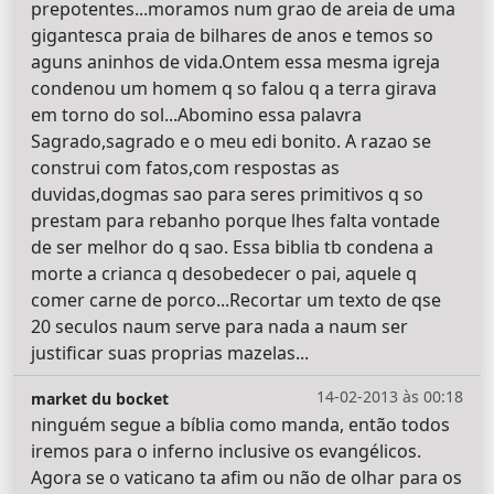
prepotentes...moramos num grao de areia de uma
gigantesca praia de bilhares de anos e temos so
aguns aninhos de vida.Ontem essa mesma igreja
condenou um homem q so falou q a terra girava
em torno do sol...Abomino essa palavra
Sagrado,sagrado e o meu edi bonito. A razao se
construi com fatos,com respostas as
duvidas,dogmas sao para seres primitivos q so
prestam para rebanho porque lhes falta vontade
de ser melhor do q sao. Essa biblia tb condena a
morte a crianca q desobedecer o pai, aquele q
comer carne de porco...Recortar um texto de qse
20 seculos naum serve para nada a naum ser
justificar suas proprias mazelas...
14-02-2013 às 00:18
market du bocket
ninguém segue a bíblia como manda, então todos
iremos para o inferno inclusive os evangélicos.
Agora se o vaticano ta afim ou não de olhar para os