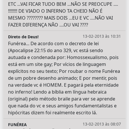
ETC ...VAI FICAR TUDO BEM ...NÃO SE PREOCUPE ....
!!!!!!!! DE VIADO O INFERNO TA CHEIO NÃO É
MESMO ???????? MAIS DOIS ...EU E VC ....NÃO VAI
FAZER DIFERENÇA NÃO ....OU VAI ????
13-02-2013 às 10:31
Direto de Deus!
Funérea... De acordo com o decreto de lei
(Apocalipse 22:15 do ano 329, vc está sendo
autuada e condenada por: Homossexualismo, pois
está em um site gay; Por vícios de linguagem
explícitos no seu texto; Por roubar o nome Funérea
de um pobre desenho animado; E por mentir, pois
na verdade vc é HOMEM. E pagará pela eternidade
no inferno! Lendo a bíblia em língua hebraica
(original) pelo método braile para ver se aprende
que nada do vc e seus amigos fundamentalistas e
hipócritas dizem foi realmente escrito lá.
13-02-2013 às 08:07
FUNÉREA