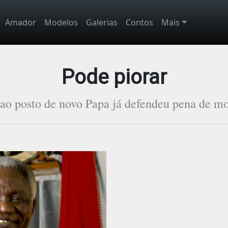
Amador
Modelos
Galerias
Contos
Mais
Pode piorar
 ao posto de novo Papa já defendeu pena de mor