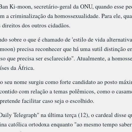
Ban Ki-moon, secretário-geral da ONU, quando esse ped
m a criminalização da homossexualidade. Para ele, qua
direitos dos outros cidadãos.
do sobre o que é chamado de 'estilo de vida alternativa'
oon) precisa reconhecer que há uma sutil distinção en
sso que precisa ser esclarecido". Atualmente, a homoss
ses da África.
o seu nome surgiu como forte candidato ao posto máxim
s contido com relação a temas polêmicos, como o casam
pretende facilitar caso seja o escolhido.
aily Telegraph" na última terça (12), o cardeal disse q
ina católica ortodoxa enquanto "ao mesmo tempo saber