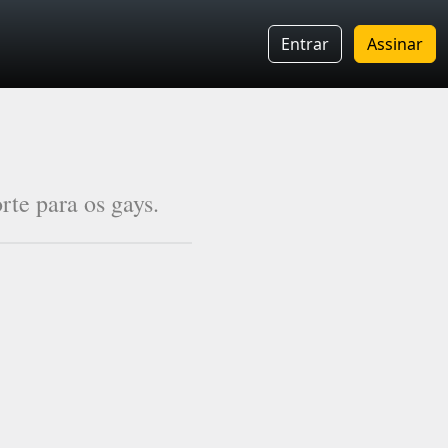
Entrar
Assinar
te para os gays.