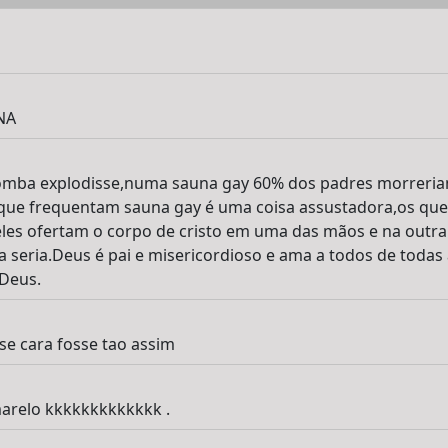
NA
omba explodisse,numa sauna gay 60% dos padres morreriam
que frequentam sauna gay é uma coisa assustadora,os qu
eles ofertam o corpo de cristo em uma das mãos e na outr
a seria.Deus é pai e misericordioso e ama a todos de todas 
 Deus.
se cara fosse tao assim
marelo kkkkkkkkkkkkk .