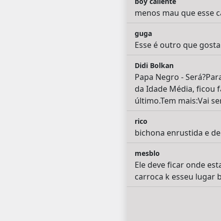
boy caliente
menos mau que esse ca
guga
Esse é outro que gosta 
Didi Bolkan
Papa Negro - Será?Par
da Idade Média, ficou 
último.Tem mais:Vai se
rico
bichona enrustida e d
mesblo
Ele deve ficar onde es
carroca k esseu lugar 