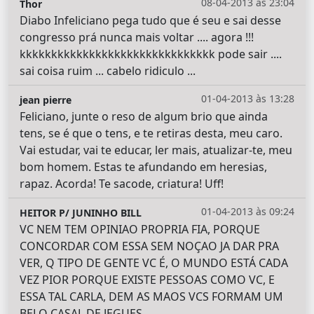
08-04-2013 às 23:04
Thor
Diabo Infeliciano pega tudo que é seu e sai desse
congresso prá nunca mais voltar .... agora !!!
kkkkkkkkkkkkkkkkkkkkkkkkkkkkkkk pode sair ....
sai coisa ruim ... cabelo ridiculo ...
01-04-2013 às 13:28
jean pierre
Feliciano, junte o reso de algum brio que ainda
tens, se é que o tens, e te retiras desta, meu caro.
Vai estudar, vai te educar, ler mais, atualizar-te, meu
bom homem. Estas te afundando em heresias,
rapaz. Acorda! Te sacode, criatura! Uff!
01-04-2013 às 09:24
HEITOR P/ JUNINHO BILL
VC NEM TEM OPINIAO PROPRIA FIA, PORQUE
CONCORDAR COM ESSA SEM NOÇAO JA DAR PRA
VER, Q TIPO DE GENTE VC É, O MUNDO ESTÁ CADA
VEZ PIOR PORQUE EXISTE PESSOAS COMO VC, E
ESSA TAL CARLA, DEM AS MAOS VCS FORMAM UM
BELO CASAL DE JEGUES.