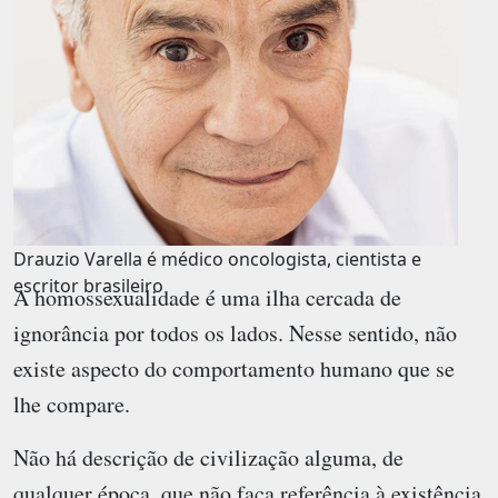
Drauzio Varella é médico oncologista, cientista e
escritor brasileiro
A homossexualidade é uma ilha cercada de
ignorância por todos os lados. Nesse sentido, não
existe aspecto do comportamento humano que se
lhe compare.
Não há descrição de civilização alguma, de
qualquer época, que não faça referência à existência