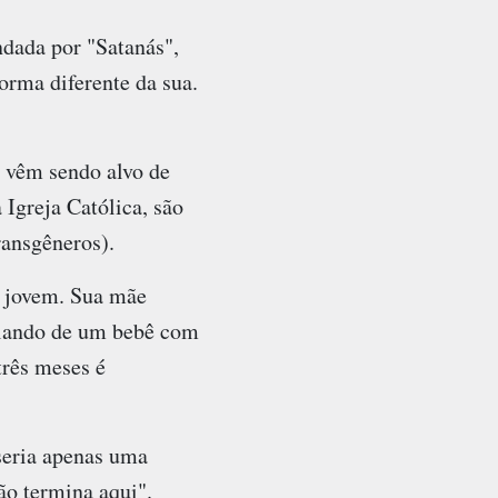
dada por "Satanás",
orma diferente da sua.
e vêm sendo alvo de
 Igreja Católica, são
ransgêneros).
ra jovem. Sua mãe
alando de um bebê com
três meses é
seria apenas uma
ão termina aqui".