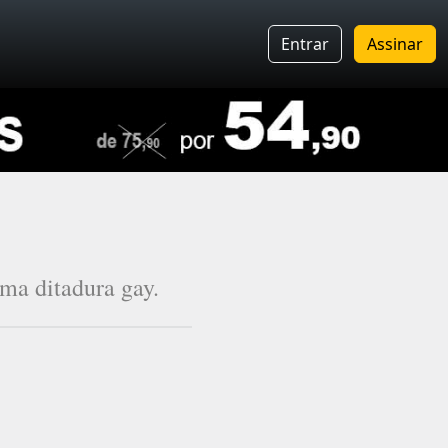
Entrar
Assinar
ma ditadura gay.