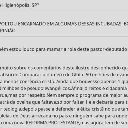
 Higienópolis, SP?
 VOLTOU ENCARNADO EM ALGUMAS DESSAS INCUBADAS. BO
PINIÃO
mbém estou louco para mamar a rola deste pastor-deputado
r muito sobre os comentários deste ilustre desconhecido qu
nto absurdo.Comparar o número de Glbt e 50 milhões de evan
 a menos coerência cristã. Ainda que houvesse apenas 1 glbt
50 milhões de pseudo evangélicos.Afinal,direitos e cidadani
 rua,mas por respeito.Nem sempre o programa de maior au
 atrá da ovelha que faltava,só por faltar 1 ele deixaria para
ar teologia,depois passe a defender a ética cristã no que t
bleias de Deus arrecada no país e ninguém sabe para onde 
ra uma nova REFORMA PROTESTANTE,mas agora,tem de ser 