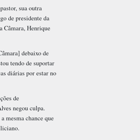
pastor, sua outra
rgo de presidente da
da Câmara, Henrique
Câmara] debaixo de
stou tendo de suportar
as diárias por estar no
ações de
Alves negou culpa.
er a mesma chance que
liciano.