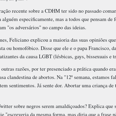
aração recente sobre a CDHM ter sido no passado coman
 a alguém especificamente, mas a todos que pensam de f
iam "os adversários" no campo das ideias.
es, Feliciano explicou a maioria das suas opiniões qu
ista ou homofóbico. Disse que ele e o papa Francisco, da
tizantes da causa LGBT (lésbicas, gays, bissexuais e t
e outras razões, por ter presenciado a prática quando e
sa clandestina de abortos. Na "12ª semana, estamos f
 tem sentimentos. Já sente dor. Abortar uma criança de 
Twitter sobre negros serem amaldiçoados? Explica que 
je "escreveria da mesma forma, mas diria que a frase n