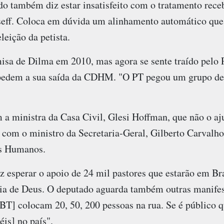
do também diz estar insatisfeito com o tratamento rece
seff. Coloca em dúvida um alinhamento automático que
leição da petista.
misa de Dilma em 2010, mas agora se sente traído pelo P
 pedem a sua saída da CDHM. "O PT pegou um grupo de
a ministra da Casa Civil, Glesi Hoffman, que não o aju
com o ministro da Secretaria-Geral, Gilberto Carvalho,
os Humanos.
z esperar o apoio de 24 mil pastores que estarão em Br
a de Deus. O deputado aguarda também outras manifest
T] colocam 20, 50, 200 pessoas na rua. Se é público q
éis] no país".