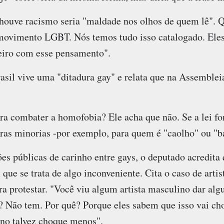
 houve racismo seria "maldade nos olhos de quem lê".
 movimento LGBT. Nós temos tudo isso catalogado. Ele
eiro com esse pensamento".
asil vive uma "ditadura gay" e relata que na Assemble
ra combater a homofobia? Ele acha que não. Se a lei for
ras minorias -por exemplo, para quem é "caolho" ou "b
es públicas de carinho entre gays, o deputado acredita 
ue se trata de algo inconveniente. Cita o caso de artis
a protestar. "Você viu algum artista masculino dar alg
o? Não tem. Por quê? Porque eles sabem que isso vai ch
no talvez choque menos".