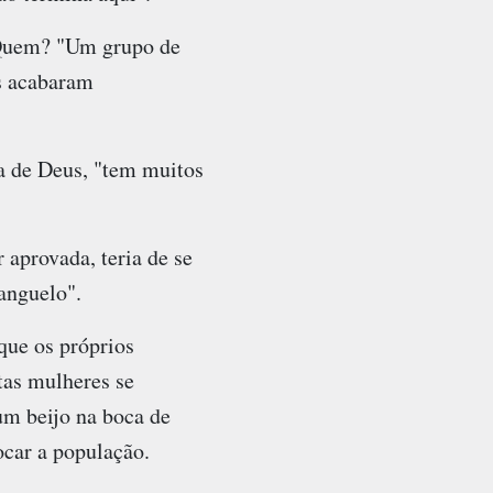
 Quem? "Um grupo de
s acabaram
ia de Deus, "tem muitos
 aprovada, teria de se
anguelo".
que os próprios
tas mulheres se
um beijo na boca de
ocar a população.