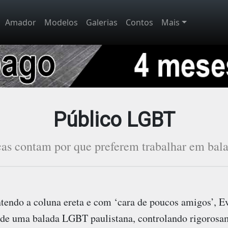
Amador
Modelos
Galerias
Contos
Mais
Público LGBT
as contam por que preferem trabalhar em bala
ntendo a coluna ereta e com ‘cara de poucos amigos’, E
a de uma balada LGBT paulistana, controlando rigorosa