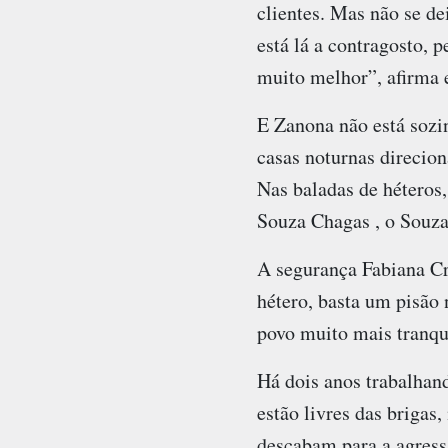
clientes. Mas não se de
está lá a contragosto, p
muito melhor”, afirma 
E Zanona não está sozin
casas noturnas direcion
Nas baladas de héteros
Souza Chagas , o Souza
A segurança Fabiana Cr
hétero, basta um pisão 
povo muito mais tranqu
Há dois anos trabalhan
estão livres das briga
descabam para a agress