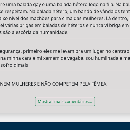
tre uma balada gay e uma balada hétero logo na fila. Na bal
se respeitam. Na balada hétero, um bando de vândalos tenta
aixo nível dos machões para cima das mulheres. Lá dentro,
iei várias brigas em baladas de héteros e nunca vi briga em
 são a escória da humanidade.
segurança. primeiro eles me levam pra um lugar no centra
na minha cara e mi xamam de vagaba. sou humilhada e ma
 sofro dimais
E NEM MULHERES E NÃO COMPETEM PELA FÊMEA.
Mostrar mais comentários...