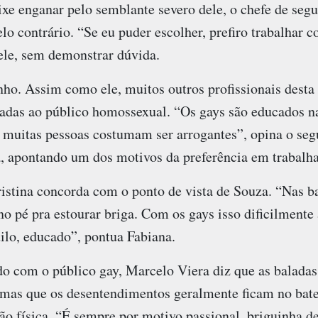
ixe enganar pelo semblante severo dele, o chefe de seg
elo contrário. “Se eu puder escolher, prefiro trabalhar 
ele, sem demonstrar dúvida.
ho. Assim como ele, muitos outros profissionais desta 
adas ao público homossexual. “Os gays são educados na 
, muitas pessoas costumam ser arrogantes”, opina o se
, apontando um dos motivos da preferência em trabalha
istina concorda com o ponto de vista de Souza. “Nas b
no pé pra estourar briga. Com os gays isso dificilmente
ilo, educado”, pontua Fabiana.
do com o público gay, Marcelo Viera diz que as balada
s, mas que os desentendimentos geralmente ficam no bat
ão física. “É sempre por motivo passional, briguinha