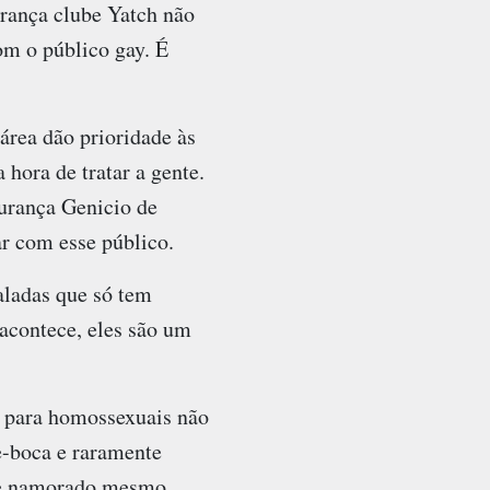
urança clube Yatch não
com o público gay. É
área dão prioridade às
hora de tratar a gente.
gurança Genicio de
r com esse público.
aladas que só tem
 acontece, eles são um
s para homossexuais não
e-boca e raramente
 de namorado mesmo,