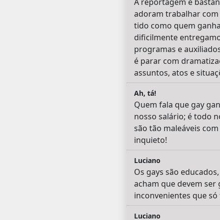
A reportagem é bastan
adoram trabalhar com o
tido como quem ganha m
dificilmente entregamo
programas e auxiliados
é parar com dramatiza
assuntos, atos e situaç
Ah, tá!
Quem fala que gay gan
nosso salário; é todo 
são tão maleáveis com 
inquieto!
Luciano
Os gays são educados, 
acham que devem ser g
inconvenientes que só 
Luciano