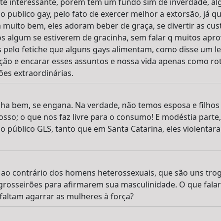
te interessante, porém tem um fundo sim de inverdade, a
 publico gay, pelo fato de exercer melhor a extorsão, já 
uito bem, eles adoram beber de graça, se divertir as cus
s algum se estiverem de gracinha, sem falar q muitos apro
 pelo fetiche que alguns gays alimentam, como disse um le
ção e encarar esses assuntos e nossa vida apenas como ro
ões extraordinárias.
ha bem, se engana. Na verdade, não temos esposa e filhos
nosso; o que nos faz livre para o consumo! E modéstia part
o público GLS, tanto que em Santa Catarina, eles violenta
ao contrário dos homens heterossexuais, que são uns trog
rosseirões para afirmarem sua masculinidade. O que falar
faltam agarrar as mulheres à força?