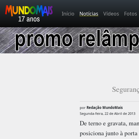
Início
Notícias
Vídeos
Fotos
Seguranç
por
Redação MundoMais
Segunda-feira, 22 de Abril de 2013
De terno e gravata, ma
posiciona junto à port