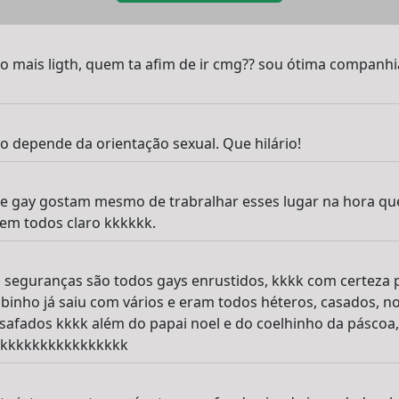
o mais ligth, quem ta afim de ir cmg?? sou ótima companhia
 depende da orientação sexual. Que hilário!
e gay gostam mesmo de trabralhar esses lugar na hora que
m todos claro kkkkkk.
s seguranças são todos gays enrustidos, kkkk com certez
binho já saiu com vários e eram todos héteros, casados, n
safados kkkk além do papai noel e do coelhinho da páscoa
kkkkkkkkkkkkkkkkkk