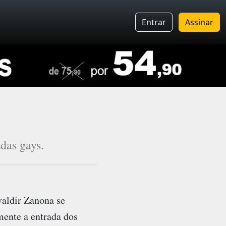
Entrar
Assinar
das gays.
valdir Zanona se
mente a entrada dos