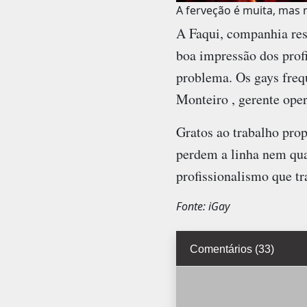
A ferveção é muita, mas 
A Faqui, companhia res
boa impressão dos profi
problema. Os gays frequ
Monteiro , gerente ope
Gratos ao trabalho pro
perdem a linha nem qua
profissionalismo que tr
Fonte: iGay
Comentários (33)