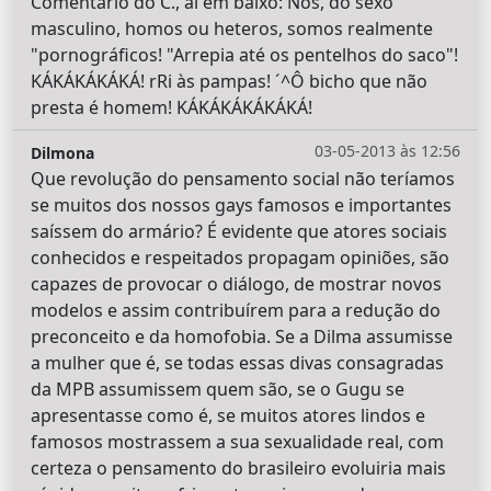
Comentário do C., aí em baixo: Nós, do sexo
masculino, homos ou heteros, somos realmente
"pornográficos! "Arrepia até os pentelhos do saco"!
KÁKÁKÁKÁKÁ! rRi às pampas! ´^Ô bicho que não
presta é homem! KÁKÁKÁKÁKÁKÁ!
03-05-2013 às 12:56
Dilmona
Que revolução do pensamento social não teríamos
se muitos dos nossos gays famosos e importantes
saíssem do armário? É evidente que atores sociais
conhecidos e respeitados propagam opiniões, são
capazes de provocar o diálogo, de mostrar novos
modelos e assim contribuírem para a redução do
preconceito e da homofobia. Se a Dilma assumisse
a mulher que é, se todas essas divas consagradas
da MPB assumissem quem são, se o Gugu se
apresentasse como é, se muitos atores lindos e
famosos mostrassem a sua sexualidade real, com
certeza o pensamento do brasileiro evoluiria mais