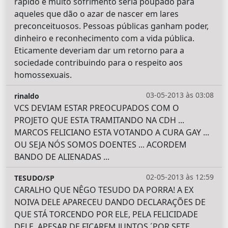
rápido e muito sofrimento seria poupado para
aqueles que dão o azar de nascer em lares
preconceituosos. Pessoas públicas ganham poder,
dinheiro e reconhecimento com a vida pública.
Eticamente deveriam dar um retorno para a
sociedade contribuindo para o respeito aos
homossexuais.
03-05-2013 às 03:08
rinaldo
VCS DEVIAM ESTAR PREOCUPADOS COM O
PROJETO QUE ESTA TRAMITANDO NA CDH ...
MARCOS FELICIANO ESTA VOTANDO A CURA GAY ...
OU SEJA NÓS SOMOS DOENTES ... ACORDEM
BANDO DE ALIENADAS ...
02-05-2013 às 12:59
TESUDO/SP
CARALHO QUE NÊGO TESUDO DA PORRA! A EX
NOIVA DELE APARECEU DANDO DECLARAÇÕES DE
QUE STÁ TORCENDO POR ELE, PELA FELICIDADE
DELE, APESAR DE FICAREM JUNTOS ´POR SETE