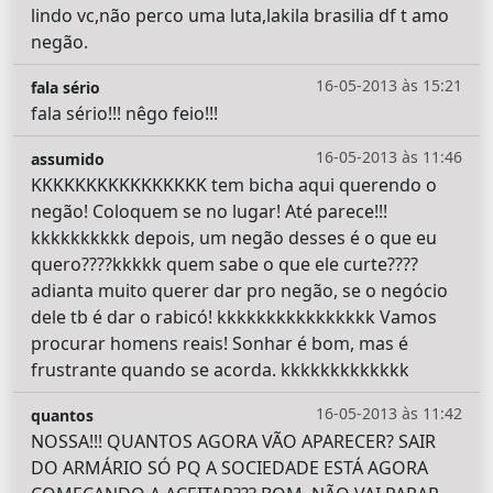
lindo vc,não perco uma luta,lakila brasilia df t amo
negão.
16-05-2013 às 15:21
fala sério
fala sério!!! nêgo feio!!!
16-05-2013 às 11:46
assumido
KKKKKKKKKKKKKKKK tem bicha aqui querendo o
negão! Coloquem se no lugar! Até parece!!!
kkkkkkkkkk depois, um negão desses é o que eu
quero????kkkkk quem sabe o que ele curte????
adianta muito querer dar pro negão, se o negócio
dele tb é dar o rabicó! kkkkkkkkkkkkkkkk Vamos
procurar homens reais! Sonhar é bom, mas é
frustrante quando se acorda. kkkkkkkkkkkkk
16-05-2013 às 11:42
quantos
NOSSA!!! QUANTOS AGORA VÃO APARECER? SAIR
DO ARMÁRIO SÓ PQ A SOCIEDADE ESTÁ AGORA