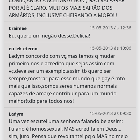
COMEÇANDO A ACEITAR??? BOM, NÃO VAI PARAR
POR AÍ É CLARO, MUITOS MAIS SAIRÃO DOS
ARMÁRIOS, INCLUSIVE CHEIRANDO A MOFO!!!
15-05-2013 às 12:36
Craimee
Eu, quero um negão desse.Delícia!
15-05-2013 às 10:06
eu lek eterno
Ladym concordo com vç,mas temos q mudar
primeiro nos,e acredito que sejas assim com
vç,deve ser um exemplo,assim tb quero ser
sempre,mostrar para esse mundo que gay é mto
mais que isso,somos seres humanos normais
capazes de amar,e contribuir para um mundo
melhor!tdb para todos nos!
15-05-2013 às 09:30
Ladym
Uma vez escutei uma senhora falando be assim:
Fulano é homossexual, MAS acredita em Deus...
sim, juro! Pensa que revoltante! pq o MAS no meio