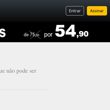
Entrar
Assinar
ue não pode ser