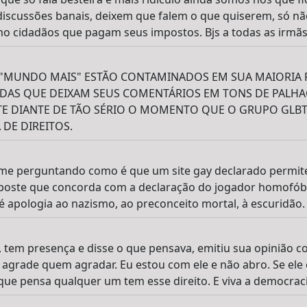
discussões banais, deixem que falem o que quiserem, só n
o cidadãos que pagam seus impostos. Bjs a todas as irmãs
"MUNDO MAIS" ESTÃO CONTAMINADOS EM SUA MAIORIA 
DAS QUE DEIXAM SEUS COMENTÁRIOS EM TONS DE PALHA
STE DIANTE DE TÃO SÉRIO O MOMENTO QUE O GRUPO GLB
DE DIREITOS.
 me perguntando como é que um site gay declarado permi
oste que concorda com a declaração do jogador homofóbic
 é apologia ao nazismo, ao preconceito mortal, à escuridão.
l, tem presença e disse o que pensava, emitiu sua opinião 
grade quem agradar. Eu estou com ele e não abro. Se ele e
 que pensa qualquer um tem esse direito. E viva a democraci