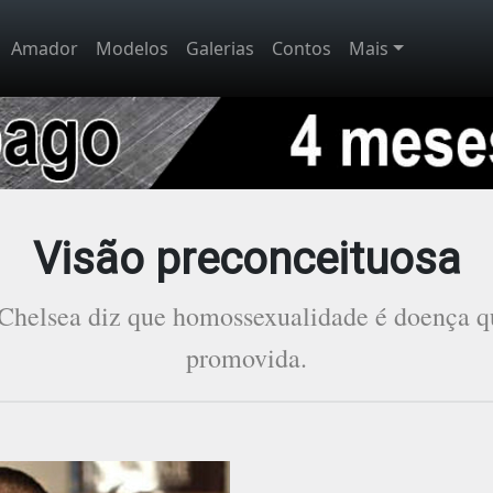
Amador
Modelos
Galerias
Contos
Mais
Visão preconceituosa
Chelsea diz que homossexualidade é doença q
promovida.