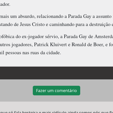
gador.
mais um absurdo, relacionando a Parada Gay a assunto 
stando de Jesus Cristo e caminhando para a destruição e
fóbica do ex-jogador sérvio, a Parada Gay de Amsterd
utros jogadores, Patrick Kluivert e Ronald de Boer, e fo
il pessoas nas ruas da cidade.
Fazer um comentário
que só fala besteira e mais ridículo ainda somos nós que 