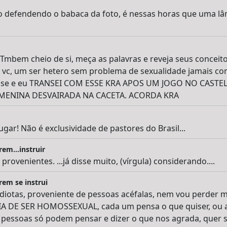
o defendendo o babaca da foto, é nessas horas que uma l
bem cheio de si, meça as palavras e reveja seus conceito
é vc, um ser hetero sem problema de sexualidade jamais c
o dise e eu TRANSEI COM ESSE KRA APOS UM JOGO NO CASTE
MENINA DESVAIRADA NA CACETA. ACORDA KRA
gar! Não é exclusividade de pastores do Brasil...
em...instruir
provenientes. ...já disse muito, (vírgula) considerando....
rem se instrui
diotas, proveniente de pessoas acéfalas, nem vou perder 
A DE SER HOMOSSEXUAL, cada um pensa o que quiser, ou a
 pessoas só podem pensar e dizer o que nos agrada, quer s