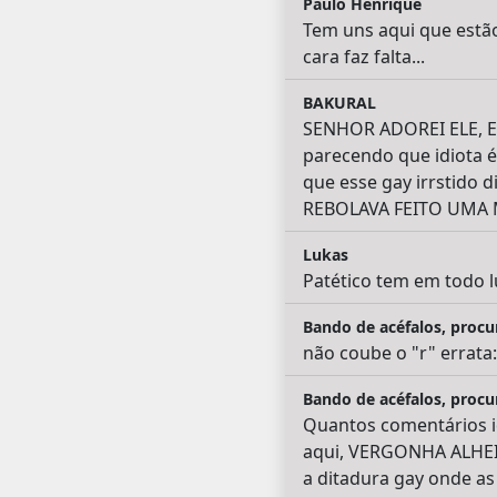
Paulo Henrique
Tem uns aqui que estã
cara faz falta...
BAKURAL
SENHOR ADOREI ELE, ETm
parecendo que idiota 
que esse gay irrstid
REBOLAVA FEITO UMA 
Lukas
Patético tem em todo lu
Bando de acéfalos, procur
não coube o "r" errata: 
Bando de acéfalos, procu
Quantos comentários i
aqui, VERGONHA ALHEI
a ditadura gay onde as