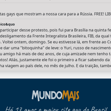
stas gays que mostram a nossa cara para a Rússia. FREE! LI
óbico&quo
articipar desse protesto, pois fui para Brasília na quinta f
esligamento da Frente Integralista Brasileira, FIB, da qual 
 Voltei ontem, domingo. Se eu estivesse lá, em frente ao Co
 dar uma "bitoquinha" de leve: o Yuri, russo de nasciment
amigo há mais de dez anos, de cuja amizade nem tenho tan
os! Aliás, justamente ele foi o primeiro a ficar sabendo da
ha viagem ao país dele, no mês de julho. E da traição, tam
Há 17 anos o maior site gay do Brasil