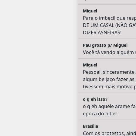
Miguel
Para o imbecil que re
DE UM CASAL (NÃO GA
DIZER ASNEIRAS!
Pau grosso p/ Miguel
Você tá vendo alguém s
Miguel
Pessoal, sinceramente,
algum beijaço fazer as
tivessem mais motivo p
o q eh isso?
o q eh aquele arame f
epoca do hitler.
Brasília
Com os protestos, ain