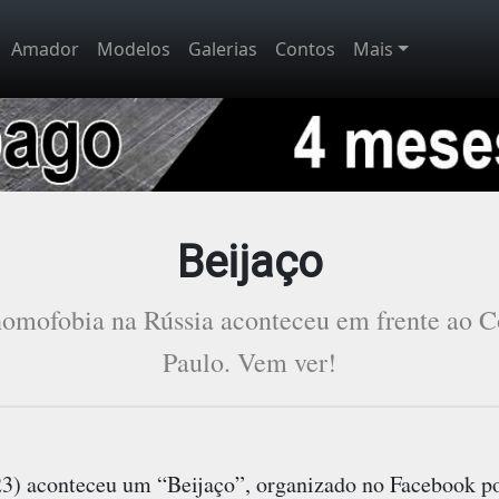
Amador
Modelos
Galerias
Contos
Mais
Beijaço
 homofobia na Rússia aconteceu em frente ao 
Paulo. Vem ver!
(23) aconteceu um “Beijaço”, organizado no Facebook p