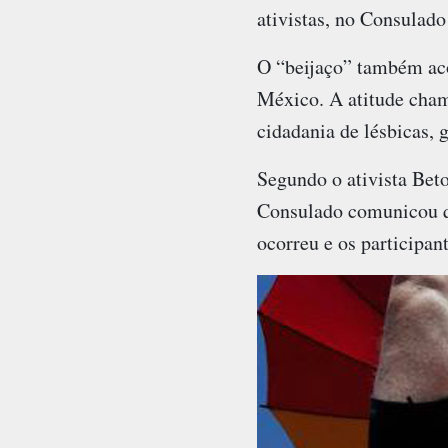
ativistas, no Consulado
O “beijaço” também acon
México. A atitude chama
cidadania de lésbicas, g
Segundo o ativista Beto
Consulado comunicou q
ocorreu e os participan