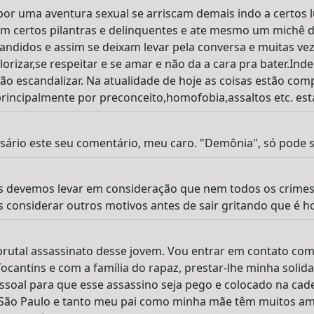
or uma aventura sexual se arriscam demais indo a certos 
m certos pilantras e delinquentes e ate mesmo um michê d
andidos e assim se deixam levar pela conversa e muitas v
lorizar,se respeitar e se amar e não da a cara pra bater.In
ão escandalizar. Na atualidade de hoje as coisas estão comp
incipalmente por preconceito,homofobia,assaltos etc. esta
sário este seu comentário, meu caro. "Demônia", só pode 
as devemos levar em consideração que nem todos os crimes
considerar outros motivos antes de sair gritando que é h
rutal assassinato desse jovem. Vou entrar em contato com
Tocantins e com a família do rapaz, prestar-lhe minha solid
oal para que esse assassino seja pego e colocado na cade
o Paulo e tanto meu pai como minha mãe têm muitos amig