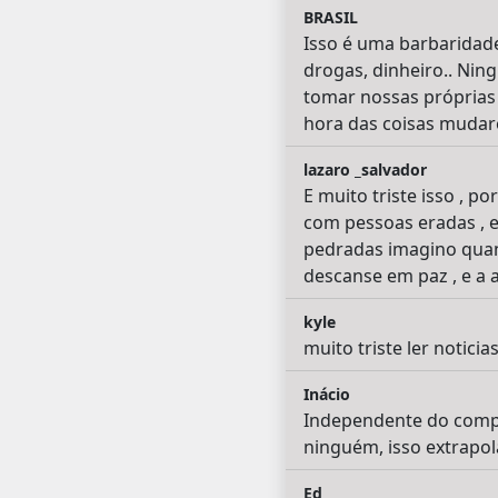
BRASIL
Isso é uma barbaridade
drogas, dinheiro.. Nin
tomar nossas próprias 
hora das coisas muda
lazaro _salvador
E muito triste isso , 
com pessoas eradas , e
pedradas imagino quan
descanse em paz , e a a
kyle
muito triste ler noticia
Inácio
Independente do compo
ninguém, isso extrapol
Ed