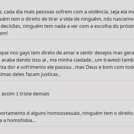
, cada dia mais pessoas sofrem com a violência, seja ela m
guém tem o direito de tirar a vida de ninguém, nós nascemo
decisões, ninguém tem nada a ver com a escolha do próximo
rem!
porque nos gays tem direto de amar e sentir desejos mas ge
 acaba dando isso ai , ma minha ciadade , um travesti tam
ta dor e sofrimento ele passou , mas Deus e bom com todo
lmas deles facam justicas ,
s assim :( triste demais
rtamento d alguns homossexuais, ninguém tem o direito de
a a homofobia...