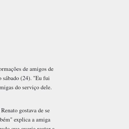
formações de amigos de
 sábado (24). "Eu fui
migas do serviço dele.
O Renato gostava de se
ambém" explica a amiga
ado que queria reatar a