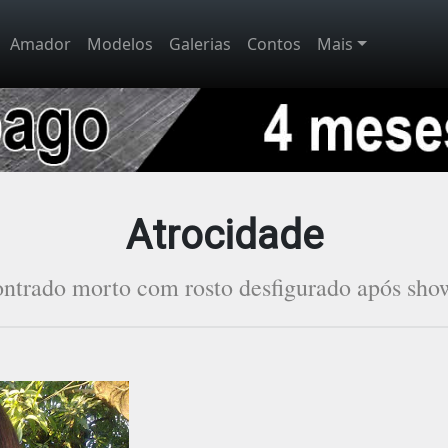
Amador
Modelos
Galerias
Contos
Mais
Atrocidade
ntrado morto com rosto desfigurado após sh