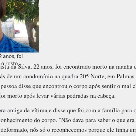
2 anos, foi
 o rosto
sta da Silva, 22 anos, foi encontrado morto na manhã d
trás de um condomínio na quadra 205 Norte, em Palmas
 pessoa disse que encontrou o corpo após sentir o mal c
oi morto após levar várias pedradas na cabeça.
a amiga da vítima e disse que foi com a família para o
onhecimento do corpo. "Não dava para saber o que era 
o deformado, nós só o reconhecemos porque ele tinha u