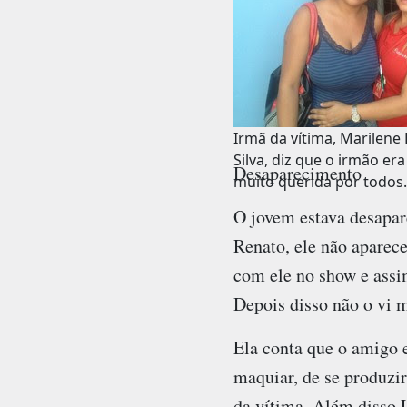
Irmã da vítima, Marilene 
Silva, diz que o irmão e
Desaparecimento
muito querida por todos.
O jovem estava desapar
Renato, ele não aparece
com ele no show e assim
Depois disso não o vi m
Ela conta que o amigo e
maquiar, de se produzir
da vítima. Além disso 