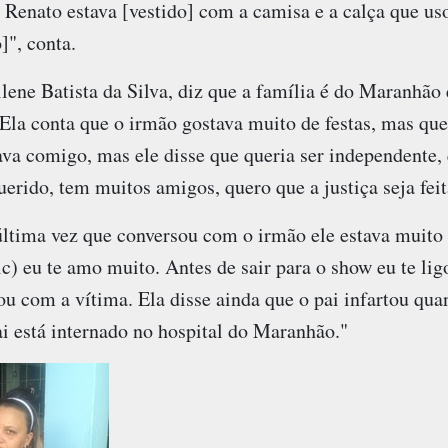
 Renato estava [vestido] com a camisa e a calça que us
]", conta.
lene Batista da Silva, diz que a família é do Maranhão
. Ela conta que o irmão gostava muito de festas, mas qu
va comigo, mas ele disse que queria ser independente, 
rido, tem muitos amigos, quero que a justiça seja feit
última vez que conversou com o irmão ele estava muit
c) eu te amo muito. Antes de sair para o show eu te lig
lou com a vítima. Ela disse ainda que o pai infartou qua
i está internado no hospital do Maranhão."