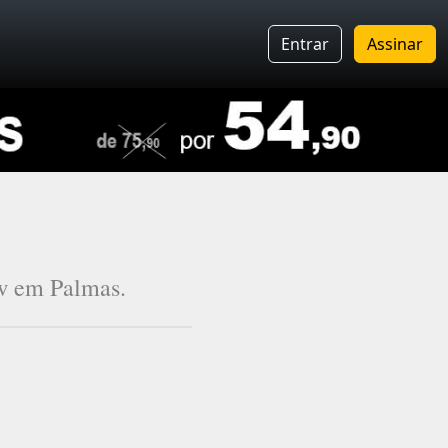
Entrar
Assinar
ow em Palmas.