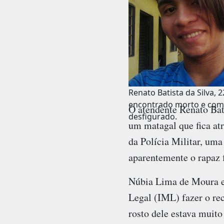
Renato Batista da Silva, 2
encontrado morto e com
O atendente Renato Bati
desfigurado.
um matagal que fica a
da Polícia Militar, uma
aparentemente o rapaz f
Núbia Lima de Moura er
Legal (IML) fazer o rec
rosto dele estava muit