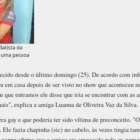
Batista da
ra uma pessoa
ecido desde o último domingo (25). De acordo com in
u em casa depois de ser visto no show que aconteceu no
 que entramos ele disse que iria se encontrar com as a
ais", explica a amiga Luanna de Oliveira Vaz da Silva.
ra gay e que poderia ter sido vítima de preconceito. "
. Ele fazia chapinha (sic) no cabelo, às vezes tingia t
Luanna afirma que o amigo era ameaçado pelo ex-namor