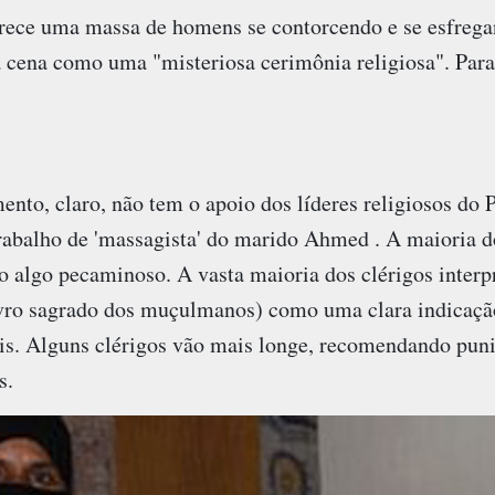
arece uma massa de homens se contorcendo e se esfrega
 cena como uma "misteriosa cerimônia religiosa". Para
nto, claro, não tem o apoio dos líderes religiosos do 
trabalho de 'massagista' do marido Ahmed . A maioria d
algo pecaminoso. A vasta maioria dos clérigos interpre
ivro sagrado dos muçulmanos) como uma clara indicaç
s. Alguns clérigos vão mais longe, recomendando pun
s.