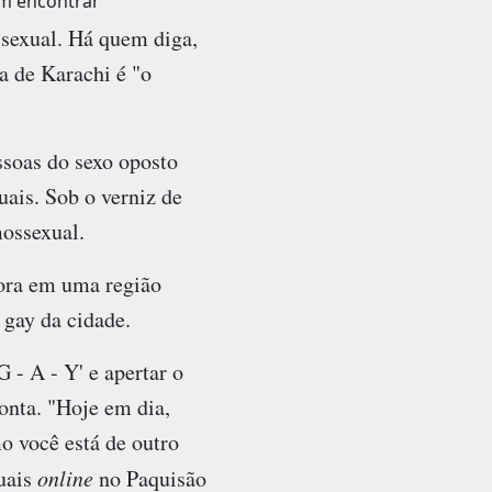
em encontrar
ssexual. Há quem diga,
a de Karachi é "o
ssoas do sexo oposto
ais. Sob o verniz de
mossexual.
ora em uma região
 gay da cidade.
G - A - Y' e apertar o
onta. "Hoje em dia,
o você está de outro
uais
online
no Paquisão