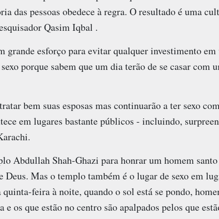
ria das pessoas obedece à regra. O resultado é uma cul
pesquisador Qasim Iqbal .
 grande esforço para evitar qualquer investimento em
exo porque sabem que um dia terão de se casar com u
tratar bem suas esposas mas continuarão a ter sexo co
tece em lugares bastante públicos - incluindo, surpree
arachi.
plo Abdullah Shah-Ghazi para honrar um homem santo q
de Deus. Mas o templo também é o lugar de sexo em lug
 quinta-feira à noite, quando o sol está se pondo, hom
a e os que estão no centro são apalpados pelos que estão