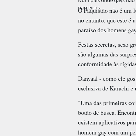
Num país onde gays não p
parceiros.
O Paquistão não é um l
no entanto, que este é 
paraíso dos homens gay
Festas secretas, sexo 
são algumas das surpre
conformidade às rígidas
Danyaal - como ele gos
exclusiva de Karachi e 
"Uma das primeiras coisa
botão de busca. Encontr
existem aplicativos pa
homem gay com um perf