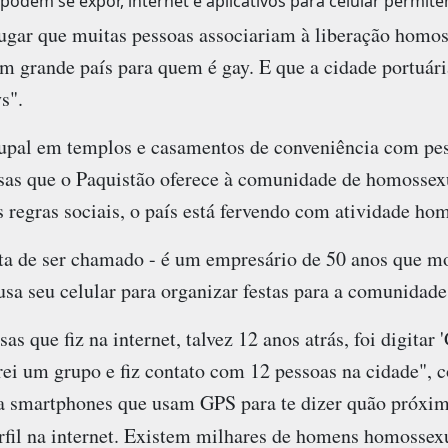
odem se expor, internet e aplicativos para celular permit
ugar que muitas pessoas associariam à liberação homo
um grande país para quem é gay. E que a cidade portuári
s".
grupal em templos e casamentos de conveniência com pe
sas que o Paquistão oferece à comunidade de homossexu
 regras sociais, o país está fervendo com atividade ho
ta de ser chamado - é um empresário de 50 anos que m
usa seu celular para organizar festas para a comunidade
s que fiz na internet, talvez 12 anos atrás, foi digitar '
ei um grupo e fiz contato com 12 pessoas na cidade", c
ra smartphones que usam GPS para te dizer quão próxim
il na internet. Existem milhares de homens homossex