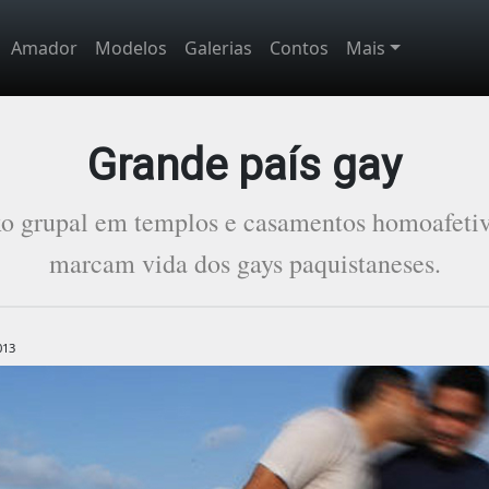
Amador
Modelos
Galerias
Contos
Mais
Grande país gay
exo grupal em templos e casamentos homoafeti
marcam vida dos gays paquistaneses.
013