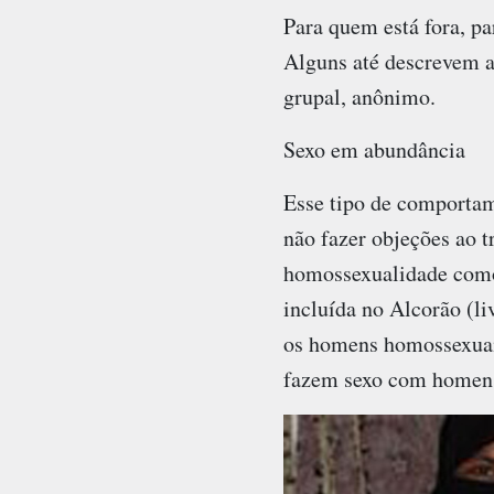
Para quem está fora, p
Alguns até descrevem a
grupal, anônimo.
Sexo em abundância
Esse tipo de comportame
não fazer objeções ao 
homossexualidade como 
incluída no Alcorão (l
os homens homossexuai
fazem sexo com homen