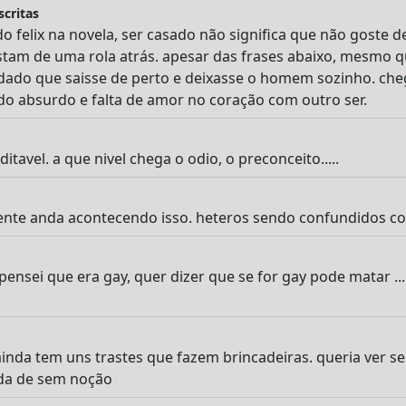
critas
do felix na novela, ser casado não significa que não goste d
tam de uma rola atrás. apesar das frases abaixo, mesmo 
dado que saisse de perto e deixasse o homem sozinho. cheg
o absurdo e falta de amor no coração com outro ser.
itavel. a que nivel chega o odio, o preconceito.....
mente anda acontecendo isso. heteros sendo confundidos c
pensei que era gay, quer dizer que se for gay pode matar ..
 ainda tem uns trastes que fazem brincadeiras. queria ver s
da de sem noção