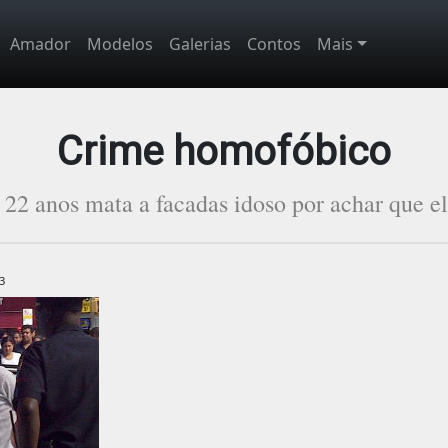
Amador
Modelos
Galerias
Contos
Mais
Crime homofóbico
22 anos mata a facadas idoso por achar que el
3