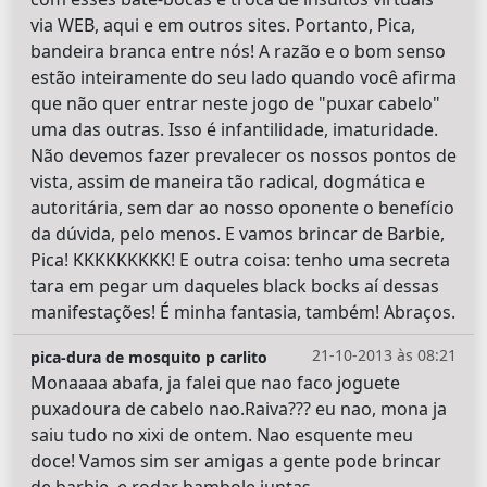
via WEB, aqui e em outros sites. Portanto, Pica,
bandeira branca entre nós! A razão e o bom senso
estão inteiramente do seu lado quando você afirma
que não quer entrar neste jogo de "puxar cabelo"
uma das outras. Isso é infantilidade, imaturidade.
Não devemos fazer prevalecer os nossos pontos de
vista, assim de maneira tão radical, dogmática e
autoritária, sem dar ao nosso oponente o benefício
da dúvida, pelo menos. E vamos brincar de Barbie,
Pica! KKKKKKKKK! E outra coisa: tenho uma secreta
tara em pegar um daqueles black bocks aí dessas
manifestações! É minha fantasia, também! Abraços.
21-10-2013 às 08:21
pica-dura de mosquito p carlito
Monaaaa abafa, ja falei que nao faco joguete
puxadoura de cabelo nao.Raiva??? eu nao, mona ja
saiu tudo no xixi de ontem. Nao esquente meu
doce! Vamos sim ser amigas a gente pode brincar
de barbie, e rodar bambole juntas