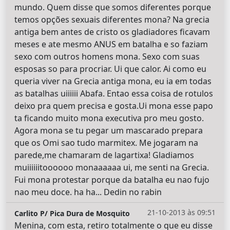
mundo. Quem disse que somos diferentes porque
temos opções sexuais diferentes mona? Na grecia
antiga bem antes de cristo os gladiadores ficavam
meses e ate mesmo ANUS em batalha e so faziam
sexo com outros homens mona. Sexo com suas
esposas so para procriar. Ui que calor. Ai como eu
queria viver na Grecia antiga mona, eu ia em todas
as batalhas uiiiiii Abafa. Entao essa coisa de rotulos
deixo pra quem precisa e gosta.Ui mona esse papo
ta ficando muito mona executiva pro meu gosto.
Agora mona se tu pegar um mascarado prepara
que os Omi sao tudo marmitex. Me jogaram na
parede,me chamaram de lagartixa! Gladiamos
muiiiiiitoooooo monaaaaaa ui, me senti na Grecia.
Fui mona protestar porque da batalha eu nao fujo
nao meu doce. ha ha... Dedin no rabin
21-10-2013 às 09:51
Carlito P/ Pica Dura de Mosquito
Menina, com esta, retiro totalmente o que eu disse