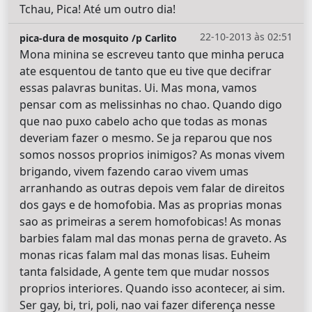
Tchau, Pica! Até um outro dia!
22-10-2013 às 02:51
pica-dura de mosquito /p Carlito
Mona minina se escreveu tanto que minha peruca
ate esquentou de tanto que eu tive que decifrar
essas palavras bunitas. Ui. Mas mona, vamos
pensar com as melissinhas no chao. Quando digo
que nao puxo cabelo acho que todas as monas
deveriam fazer o mesmo. Se ja reparou que nos
somos nossos proprios inimigos? As monas vivem
brigando, vivem fazendo carao vivem umas
arranhando as outras depois vem falar de direitos
dos gays e de homofobia. Mas as proprias monas
sao as primeiras a serem homofobicas! As monas
barbies falam mal das monas perna de graveto. As
monas ricas falam mal das monas lisas. Euheim
tanta falsidade, A gente tem que mudar nossos
proprios interiores. Quando isso acontecer, ai sim.
Ser gay, bi, tri, poli, nao vai fazer diferença nesse