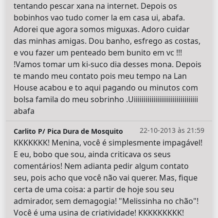
tentando pescar xana na internet. Depois os
bobinhos vao tudo comer la em casa ui, abafa.
Adorei que agora somos miguxas. Adoro cuidar
das minhas amigas. Dou banho, esfrego as costas,
e vou fazer um penteado bem bunito em vc !!!
!Vamos tomar um ki-suco dia desses mona. Depois
te mando meu contato pois meu tempo na Lan
House acabou e to aqui pagando ou minutos com
bolsa famila do meu sobrinho .Uiiiiiiiiiiiiiiiiiiiiiiiiiiiiiiiii
abafa
22-10-2013 às 21:59
Carlito P/ Pica Dura de Mosquito
KKKKKKK! Menina, você é simplesmente impagável!
E eu, bobo que sou, ainda criticava os seus
comentários! Nem adianta pedir algum contato
seu, pois acho que você não vai querer. Mas, fique
certa de uma coisa: a partir de hoje sou seu
admirador, sem demagogia! "Melissinha no chão"!
Você é uma usina de criatividade! KKKKKKKKK!