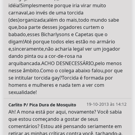
idéia!Simplesmente porque iria virar muito
carnaval,ao invés de uma torcida
(des)organizada;além do mais,todo mundo sabe
que,boa parte desses jogadores curtem o
babado,esses Bicharlysons e Capetas que o
digam!Até porque todos eles estão no armário
e,sinceramente,não acharia legal ver um jogador
dando pinta ou a cor-de-rosa na
arquibancada.ACHO DESNECESSÁRIO,pelo menos
nesse âmbito.Como o colega abaixo falou,por que
se intitular torcida gay?Torcida é formada por
homens e mulheres e nada tem a ver com
sexualidade!
19-10-2013 às 14:12
Carlito P/ Pica Dura de Mosquito
Ah! A mona está por aqui, novamente? Você sabia
que estou começando a gostar de seus
comentários? Estou até pensando seriamente em
retirar as minhas críticas contra você, tachando-a,