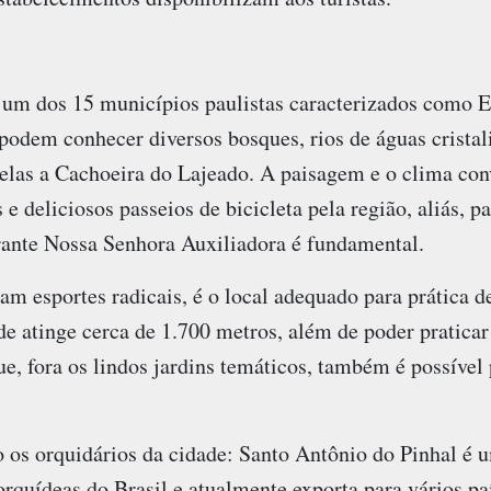
 um dos 15 municípios paulistas caracterizados como E
s podem conhecer diversos bosques, rios de águas cristal
elas a Cachoeira do Lajeado. A paisagem e o clima co
e deliciosos passeios de bicicleta pela região, aliás, p
irante Nossa Senhora Auxiliadora é fundamental.
am esportes radicais, é o local adequado para prática de 
de atinge cerca de 1.700 metros, além de poder pratica
e, fora os lindos jardins temáticos, também é possível pr
o os orquidários da cidade: Santo Antônio do Pinhal é 
orquídeas do Brasil e atualmente exporta para vários p