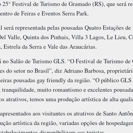
 25° Festival de Turismo de Gramado (RS), que será rea
ntro de Feiras e Eventos Serra Park.
 será representada pelas pousadas Quatro Estações de 
el Valle, Quinta dos Pinhais, Villa 3 Lagos, Le Lieu, C
, Estrela da Serra e Vale das Araucárias.
rá no Salão de Turismo GLS. “O Festival de Turismo d
s do setor no Brasil”, diz Adriano Barbosa, proprietár
eiras pousadas gay friendly da região. “O público GLS
, tranquilidade, muito romantismo e excelentes pousad
os atrativos, temos uma produção artística de alta quali
apresentados aos visitantes os atrativos de Santo Antô
dução artística da região, variadas opções de hospeda
estabelecimentos disponibilizam aos turistas.