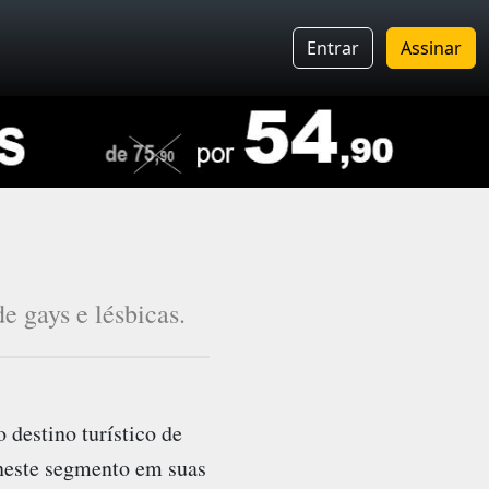
Entrar
Assinar
de gays e lésbicas.
 destino turístico de
 neste segmento em suas