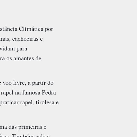
stância Climática por
inas, cachoeiras e
nvidam para
ara os amantes de
voo livre, a partir do
r rapel na famosa Pedra
aticar rapel, tirolesa e
uma das primeiras e
aíses. Também vale a