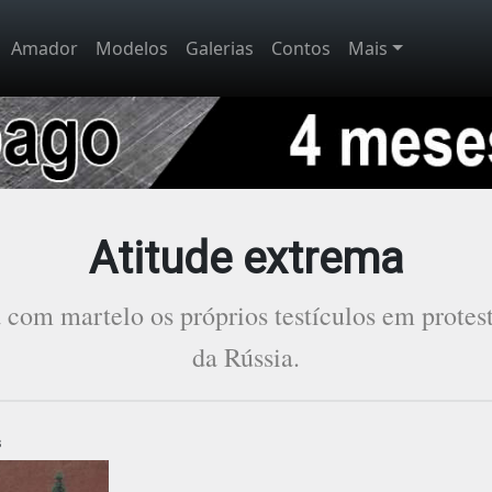
Amador
Modelos
Galerias
Contos
Mais
Atitude extrema
a com martelo os próprios testículos em protes
da Rússia.
3