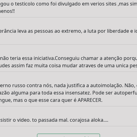
gou o testicolo como foi divulgado em verios sites ,mas si
enos!!
lerância leva as pessoas ao extremo, a luta por liberdade e
ão teria essa iniciativa.Conseguiu chamar a atenção porqu
tudes assim faz muita coisa mudar atraves de uma unica pe
erno russo contra nós, nada justifica a autoimolação. Não,
azão alguma para toda essa insensatez. Pode ser autoperf
ngue, mas o que esse cara quer é APARECER.
istir o video. to passada mal. corajosa aloka....