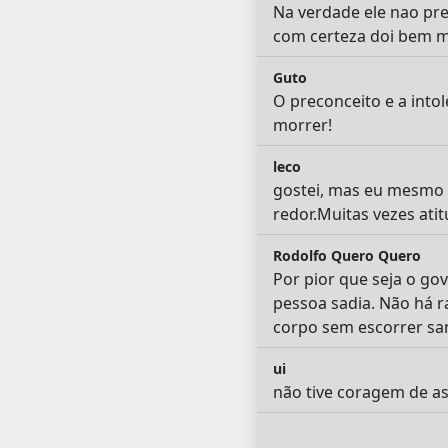
Na verdade ele nao pre
com certeza doi bem m
Guto
O preconceito e a into
morrer!
leco
gostei, mas eu mesmo n
redor.Muitas vezes ati
Rodolfo Quero Quero
Por pior que seja o gov
pessoa sadia. Não há r
corpo sem escorrer sa
ui
não tive coragem de ass