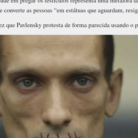
itude em pregar os testículos representa uma metáfora d
e converte as pessoas “em estátuas que aguardam, resig
ez que Pavlensky protesta de forma parecida usando o p