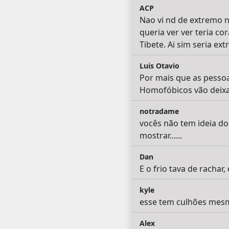
ACP
Nao vi nd de extremo ne
queria ver ver teria 
Tibete. Ai sim seria ex
Luis Otavio
Por mais que as pessoas
Homofóbicos vão deixa
notradame
vocês não tem ideia do
mostrar......
Dan
E o frio tava de rachar, 
kyle
esse tem culhões mes
Alex