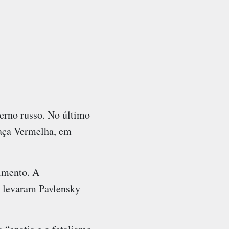
erno russo. No último
raça Vermelha, em
rimento. A
e levaram Pavlensky