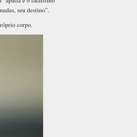
a “apatia e o fatalismo
nadas, seu destino”.
róprio corpo.